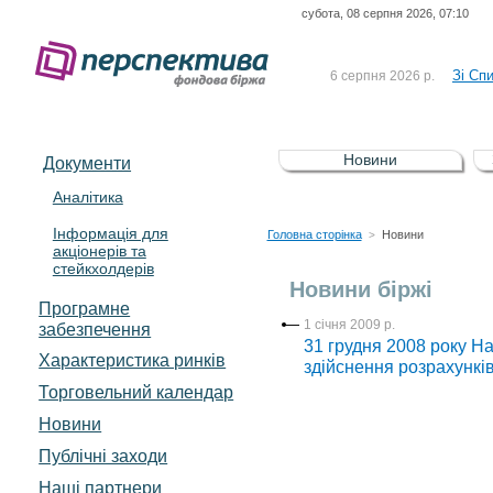
субота, 08 серпня 2026, 07:10
До Сп
4 серпня 2026 р.
відсоткова електронна 
Зі Сп
6 серпня 2026 р.
До Сп
5 серпня 2026 р.
UA4000239099)
Зі сп
5 серпня 2026 р.
Новини
Документи
UA4000232607)
До ув
5 серпня 2026 р.
Аналітика
Інформація для
До Сп
4 серпня 2026 р.
Головна сторінка
Новини
>
акціонерів та
відсоткова електронна 
стейкхолдерів
Зі Сп
6 серпня 2026 р.
Новини біржі
Програмне
1 січня 2009 р.
забезпечення
31 грудня 2008 року Н
Характеристика pинків
здійснення розрахункі
Торговельний календар
Новини
Публічні заходи
Наші партнери