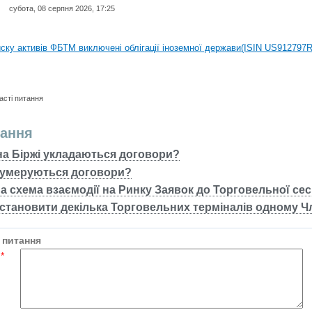
субота, 08 серпня 2026, 17:25
иску активів регульованого фондового ринку (РФР) включена Корпоративн
иску активів ФБТМ виключені облігації іноземної держави(ISIN US912797
иску активів РФР включені Облігація внутрішніх державних позик Україн
иску активів РФР виключені Облігація внутрішніх державних позик Україн
асті питання
аги власників облігацій ISIN UA5000008459 серії В ТОВ"ФАСТФІНАНС"
тання
иску активів регульованого фондового ринку (РФР) включена Корпоративн
на Біржі укладаються договори?
нумеруються договори?
иску активів ФБТМ виключені облігації іноземної держави(ISIN US912797
а схема взаємодії на Ринку Заявок до Торговельної сесії
становити декілька Торговельних терміналів одному Ч
 питання
я
*