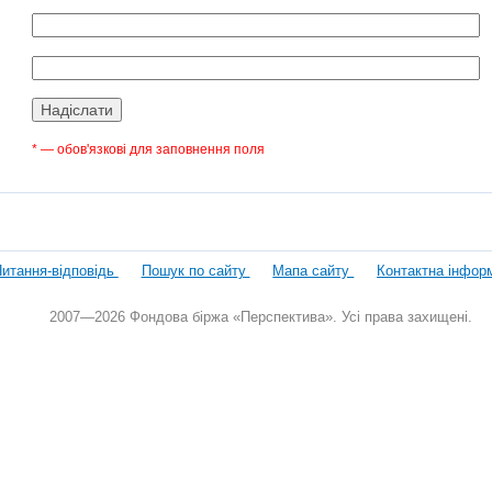
* — обов'язкові для заповнення поля
итання-відповідь
Пошук по сайту
Мапа сайту
Контактна інфор
2007—2026 Фондова біржа «Перспектива». Усі права захищені.