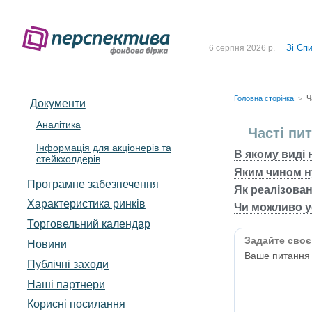
До Сп
4 серпня 2026 р.
Зі Сп
6 серпня 2026 р.
До Сп
5 серпня 2026 р.
Зі сп
5 серпня 2026 р.
Головна сторінка
Ч
>
Документи
До ув
5 серпня 2026 р.
Аналітика
Часті пи
Інформація для акціонерів та
До Сп
4 серпня 2026 р.
В якому виді 
стейкхолдерів
Яким чином 
Зі Сп
6 серпня 2026 р.
Програмне забезпечення
Як реалізован
Характеристика pинків
Чи можливо у
Торговельний календар
Задайте своє
Новини
Ваше питанн
Публічні заходи
Наші партнери
Корисні посилання