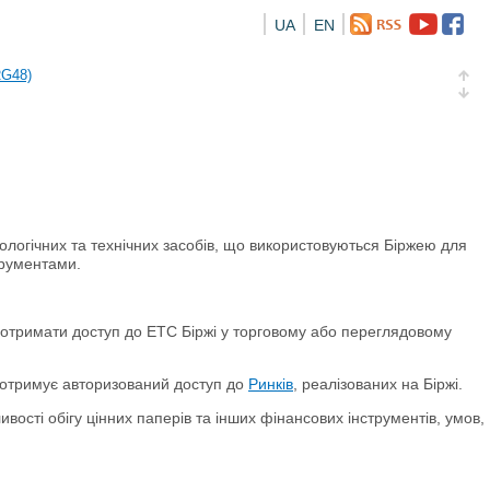
UA
EN
а облігація відсоткова електронна іменна (ISIN UA5000016726)
RG48)
и (ISIN UA4000239099)
и (ISIN UA4000232607)
а облігація відсоткова електронна іменна (ISIN UA5000016726)
хнологічних та технічних засобів, що використовуються Біржею для
трументами.
RG48)
о отримати доступ до ЕТС Біржі у торговому або переглядовому
 отримує авторизований доступ до
Ринків
, реалізованих на Біржі.
вості обігу цінних паперів та інших фінансових інструментів, умов,