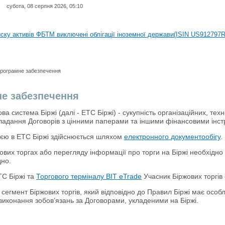
субота, 08 серпня 2026, 05:10
иску активів регульованого фондового ринку (РФР) включена Корпоративн
иску активів ФБТМ виключені облігації іноземної держави(ISIN US912797
иску активів РФР включені Облігація внутрішніх державних позик Україн
иску активів РФР виключені Облігація внутрішніх державних позик Україн
рограмне забезпечення
аги власників облігацій ISIN UA5000008459 серії В ТОВ"ФАСТФІНАНС"
е забезпечення
иску активів регульованого фондового ринку (РФР) включена Корпоративн
ва система Біржі (далі - ETС Біржі) - сукупність організаційних, те
ладання Договорів з цінними паперами та іншими фінансовими інс
иску активів ФБТМ виключені облігації іноземної держави(ISIN US912797
єю в ЕТС Біржі здійснюється шляхом
електронного документообігу
.
жових торгах або перегляду інформації про торги на Біржі необхідн
дно.
С Біржі та
Торгового терміналу BIT eTrade
Учасник Біржових торгів
сегмент Біржових торгів, який відповідно до Правил Біржі має особли
 виконання зобов’язань за Договорами, укладеними на Біржі.