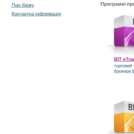
Програмні пр
Про біржу
Контактна інформація
BIT eTra
торговий 
брокера 