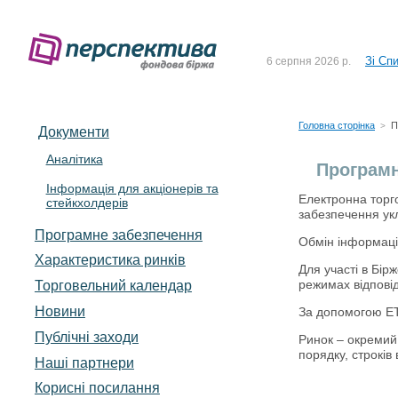
До Сп
4 серпня 2026 р.
Зі Сп
6 серпня 2026 р.
До Сп
5 серпня 2026 р.
Зі сп
5 серпня 2026 р.
Головна сторінка
П
>
Документи
До ув
5 серпня 2026 р.
Аналітика
Програмн
Інформація для акціонерів та
До Сп
4 серпня 2026 р.
Електронна торго
стейкхолдерів
забезпечення ук
Зі Сп
6 серпня 2026 р.
Програмне забезпечення
Обмін інформаці
Характеристика pинків
Для участі в Бір
режимах відпові
Торговельний календар
Новини
За допомогою ЕТ
Публічні заходи
Ринок – окремий 
порядку, строків
Наші партнери
Корисні посилання