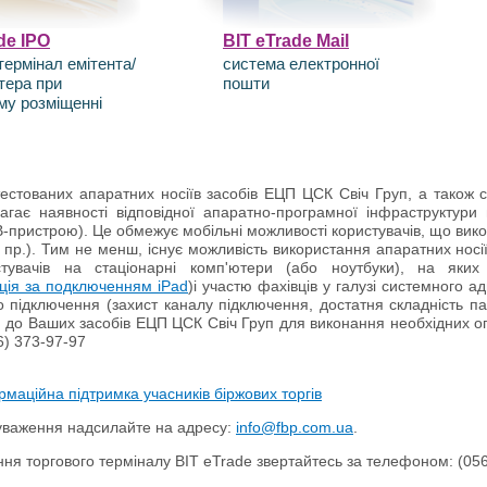
de IPO
BIT eTrade Mail
термінал емітента/
система електронної
тера при
пошти
му розміщенні
естованих апаратних носіїв засобів ЕЦП ЦСК Свіч Груп, а також с
агає наявності відповідної апаратно-програмної інфраструктури 
-пристрою). Це обмежує мобільні можливості користувачів, що вико
 і пр.). Тим не менш, існує можливість використання апаратних нос
стувачів на стаціонарні комп'ютери (або ноутбуки), на яки
кція за подключенням iPad
)і участю фахівців у галузі системного
ого підключення (захист каналу підключення, достатня складність 
 до Ваших засобів ЕЦП ЦСК Свіч Груп для виконання необхідних опер
6) 373-97-97
рмаційна підтримка учасників біржових торгів
ауваження надсилайте на адресу:
info@fbp.com.ua
.
ня торгового терміналу BIT eTrade звертайтесь за телефоном: (056