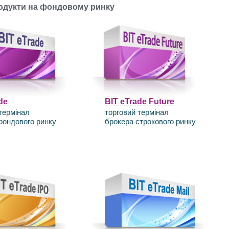
одукти на фондовому ринку
de
BIT eTrade Future
термінал
торговий термінал
фондового ринку
брокера строкового ринку