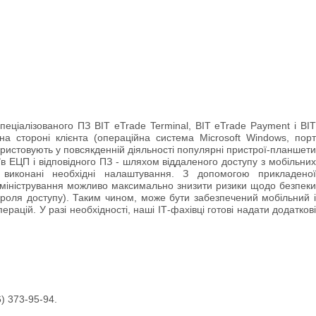
пеціалізованого ПЗ BIT eTrade Terminal, BIT eTrade Payment і BIT
на стороні клієнта (операційна система Microsoft Windows, порт
ристовують у повсякденній діяльності популярні пристрої-планшети
іїв ЕЦП і відповідного ПЗ - шляхом віддаленого доступу з мобільних
х виконані необхідні налаштування. З допомогою прикладеної
 адміністрування можливо максимально знизити ризики щодо безпеки
пароля доступу). Таким чином, може бути забезпечений мобільний і
ацій. У разі необхідності, наші ІТ-фахівці готові надати додаткові
) 373-95-94.