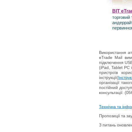
BIT eTra
торговий 
андеррай
первинно
Використання ат
eTrade Mail вим
підключення USB
(iPad, Tablet PC
пристроїв кори
інструкції(
Інстру
організації так
постійний доступ
консультації: (05
Технічна та інфо
Пропозиції та з
З питань оновлен