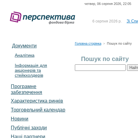
четвер, 06 серпня 2026, 22:05
До Сп
4 серпня 2026 р.
відсоткова електронна 
Зі Сп
6 серпня 2026 р.
До Сп
5 серпня 2026 р.
UA4000239099)
Зі сп
5 серпня 2026 р.
Головна сторінка
Пошук по сайту
>
Документи
UA4000232607)
До ув
5 серпня 2026 р.
Аналітика
Пошук по сайту
Інформація для
До Сп
4 серпня 2026 р.
акціонерів та
відсоткова електронна 
стейкхолдерів
Зі Сп
6 серпня 2026 р.
Програмне
забезпечення
Характеристика pинків
Торговельний календар
Новини
Публічні заходи
Наші партнери