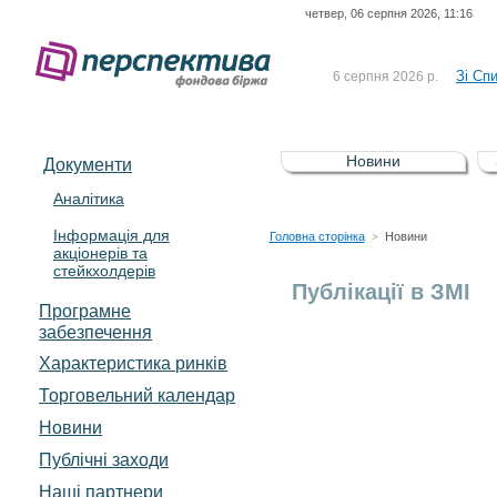
четвер, 06 серпня 2026, 11:16
До Сп
4 серпня 2026 р.
відсоткова електронна 
Зі Сп
6 серпня 2026 р.
До Сп
5 серпня 2026 р.
UA4000239099)
Зі сп
5 серпня 2026 р.
Новини
Документи
UA4000232607)
До ув
5 серпня 2026 р.
Аналітика
Інформація для
До Сп
4 серпня 2026 р.
Головна сторінка
Новини
>
акціонерів та
відсоткова електронна 
стейкхолдерів
Зі Сп
6 серпня 2026 р.
Публікації в ЗМІ
Програмне
забезпечення
Характеристика pинків
Торговельний календар
Новини
Публічні заходи
Наші партнери