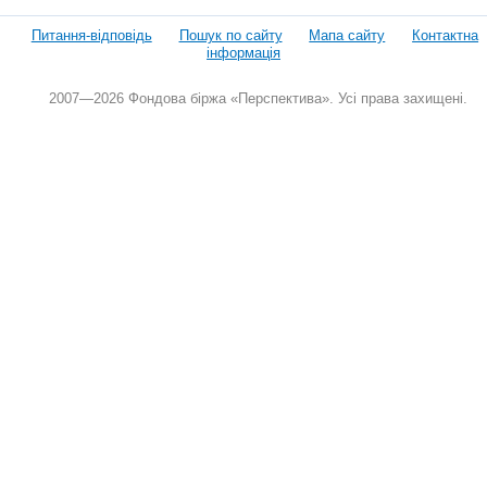
Питання-відповідь
Пошук по сайту
Мапа сайту
Контактна
інформація
2007—2026 Фондова біржа «Перспектива». Усі права захищені.