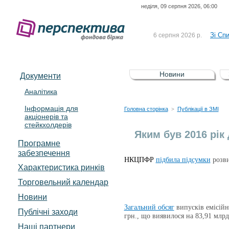
неділя, 09 серпня 2026, 06:00
До Сп
4 серпня 2026 р.
відсоткова електронна 
Зі Сп
6 серпня 2026 р.
До Сп
5 серпня 2026 р.
UA4000239099)
Зі сп
5 серпня 2026 р.
Новини
Документи
UA4000232607)
До ув
5 серпня 2026 р.
Аналітика
Інформація для
До Сп
4 серпня 2026 р.
Головна сторінка
Публікації в ЗМІ
>
акціонерів та
відсоткова електронна 
стейкхолдерів
Зі Сп
6 серпня 2026 р.
Яким був 2016 рік
Програмне
забезпечення
НКЦПФР
підбила підсумки
розви
Характеристика pинків
Торговельний календар
Новини
Загальний обсяг
випусків емісійн
Публічні заходи
грн., що виявилося на 83,91 млрд
Наші партнери