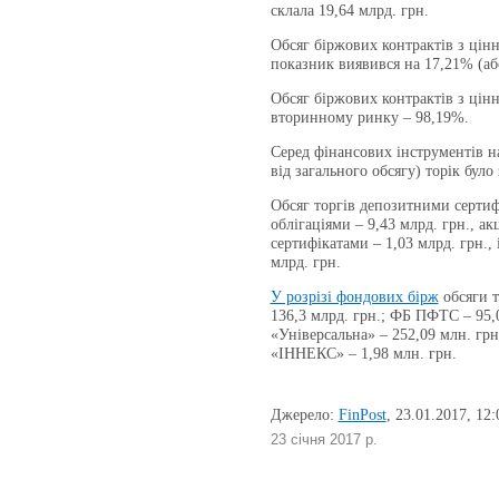
склала 19,64 млрд. грн.
Обсяг біржових контрактів з цін
показник виявився на 17,21% (або
Обсяг біржових контрактів з цін
вторинному ринку – 98,19%.
Серед фінансових інструментів на
від загального обсягу) торік бул
Обсяг торгів депозитними сертиф
облігаціями – 9,43 млрд. грн., а
сертифікатами – 1,03 млрд. грн.,
млрд. грн.
У розрізі фондових бірж
обсяги т
136,3 млрд. грн.; ФБ ПФТС – 95,0
«Універсальна» – 252,09 млн. грн
«ІННЕКС» – 1,98 млн. грн.
Джерело:
FinPost
, 23.01.2017, 12:
23 січня 2017 р.