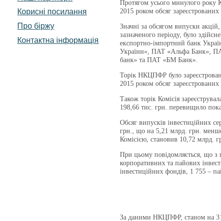
Протягом усього минулого року Ко
Корисні посилання
2015 роком обсяг зареєстрованих 
Про біржу
Значні за обсягом випуски акцій,
зазначеного періоду, було здій
Контактна інформація
експортно-імпортний банк Укра
України», ПАТ «Альфа Банк», П
банк» та ПАТ «БМ Банк».
Торік НКЦПФР було зареєстровано
2015 роком обсяг зареєстрованих
Також торік Комісія зареєструвал
198,66 тис. грн. перевищило пок
Обсяг випусків інвестиційних се
грн., що на 5,21 млрд. грн. менш
Комісією, становив 10,72 млрд. г
При цьому повідомляється, що з п
корпоративних та пайових інвест
інвестиційних фондів, 1 755 – п
За даними НКЦПФР, станом на 31.