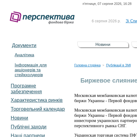
п'ятниця, 07 серпня 2026, 16:28
До Сп
4 серпня 2026 р.
відсоткова електронна 
Зі Сп
6 серпня 2026 р.
До Сп
5 серпня 2026 р.
UA4000239099)
Зі сп
5 серпня 2026 р.
Новини
Документи
UA4000232607)
До ув
5 серпня 2026 р.
Аналітика
Інформація для
До Сп
4 серпня 2026 р.
Головна сторінка
Публікації в ЗМІ
>
акціонерів та
відсоткова електронна 
стейкхолдерів
Зі Сп
6 серпня 2026 р.
Биржевое слияние
Програмне
забезпечення
Московская межбанковская валю
Характеристика pинків
биржи Украины - Первой фондов
Торговельний календар
Московская межбанковская валю
биржи Украины - Первой фондов
Новини
инвестором украинских партнеро
перспективного рынка СНГ.
Публічні заходи
Наші партнери
Украинская торговая система ПФ