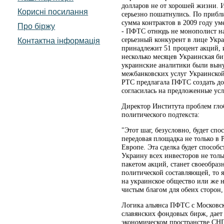
долларов не от хорошей жизни.
Корисні посилання
серьезно пошатнулись. По прибл
сумма контрактов в 2009 году ум
Про біржу
- ПФТС отнюдь не монополист на
серьезный конкурент в лице Укра
Контактна інформація
принадлежит 51 процент акций, и
несколько месяцев Украинская би
украинские аналитики были выну
межбанковских услуг Украинской
РТС предлагала ПФТС создать до
согласилась на предложенные усл
Директор Института проблем глоб
политического подтекста:
"Этот шаг, безусловно, будет сп
передовая площадка не только в 
Европе. Эта сделка будет способ
Украину всех инвесторов не толь
пакетом акций, станет своеобраз
политической составляющей, то я
на украинское общество или же н
чистым благом для обеих сторон,
Логика альянса ПФТС с Московск
славянских фондовых бирж, дает
экономическом пространстве СНГ