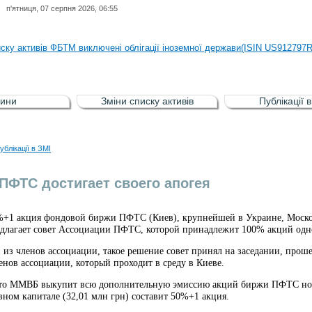
п'ятниця, 07 серпня 2026, 06:55
иску активів регульованого фондового ринку (РФР) включена Корпоративн
иску активів ФБТМ виключені облігації іноземної держави(ISIN US912797
иску активів РФР включені Облігація внутрішніх державних позик Україн
иску активів РФР виключені Облігація внутрішніх державних позик Україн
ини
Зміни списку активів
Публікації 
аги власників облігацій ISIN UA5000008459 серії В ТОВ"ФАСТФІНАНС"
иску активів регульованого фондового ринку (РФР) включена Корпоративн
ублікації в ЗМІ
иску активів ФБТМ виключені облігації іноземної держави(ISIN US912797
ПФТС достигает своего апогея
+1 акция фондовой биржи ПФТС (Киев), крупнейшей в Украине, Моско
едлагает совет Ассоциации ПФТС, которой принадлежит 100% акций одн
 из членов ассоциации, такое решение совет принял на заседании, прош
ленов ассоциации, который проходит в среду в Киеве.
что ММВБ выкупит всю дополнительную эмиссию акций биржи ПФТС номин
ном капитале (32,01 млн грн) составит 50%+1 акция.