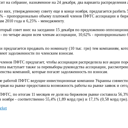
сит на собрание, назначенное на 24 декабря, два варианта распределен
з них, утвержденному совету еще в конце ноября, предлагается разбить
3% - пропорционально объему платежей членов ПФТС ассоциации и бирже
ам 2010 года и 6,25% - менеджменту.
который совет внес на заседании 15 декабря по предложению оппозицио
 - по четыре акции всем членам ассоциации, 10,62% - пропорционально б
и предлагается продавать по номиналу (10 тыс. грн) тем компаниям, ко
имеют задолженности по членским взносам.
 членов ПФТС предлагает, чтобы ассоциация распределила все акции пор
ппа выступает также за перевыборы руководства ассоциации, рассмотре
енства компаний, которые погасят задолженность по взносам.
е работой ПФТС ведущие инвестиционные компании Украины совместно 
первая на рынке предоставила возможность работы на рынке заявок и се
ФТС, по итогам 11 месяцев ее доля на биржевом рынке составила 56,3% 
 в ноябре - соответственно 55,4% (1,89 млрд грн) и 17,1% (0,58 млрд грн)
rket