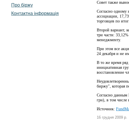
Совет также выно
Про біржу
Согласно одному и
Контактна інформація
ассоциации, 17,7
торговцев по итог
Второй вариант, 
три части: 33,12%
менеджменту.
При этом все акци
24 декабря и не 
В то же время ряд
инициативная гру
восстановление чл
Неудовлетворенны
биржу", которая 
Согласно данным П
грн), в том числе
Источник:
FundMa
16 грудня 2009 р.