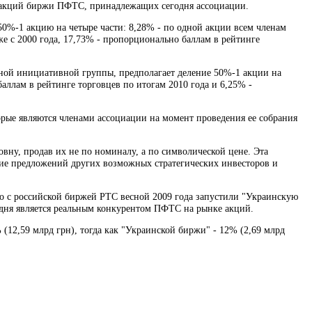
ия акций биржи ПФТС, принадлежащих сегодня ассоциации.
 50%-1 акцию на четыре части: 8,28% - по одной акции всем членам
 с 2000 года, 17,73% - пропорционально баллам в рейтинге
нной инициативной группы, предполагает деление 50%-1 акции на
аллам в рейтинге торговцев по итогам 2010 года и 6,25% -
торые являются членами ассоциации на момент проведения ее собрания
овну, продав их не по номиналу, а по символической цене. Эта
ние предложений других возможных стратегических инвесторов и
с российской биржей РТС весной 2009 года запустили "Украинскую
годня является реальным конкурентом ПФТС на рынке акций.
(12,59 млрд грн), тогда как "Украинской биржи" - 12% (2,69 млрд
.