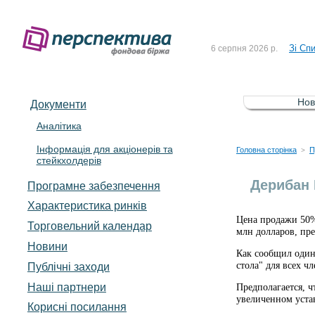
До Сп
4 серпня 2026 р.
Зі Сп
6 серпня 2026 р.
До Сп
5 серпня 2026 р.
Зі сп
5 серпня 2026 р.
Нов
Документи
До ув
5 серпня 2026 р.
Аналітика
Інформація для акціонерів та
До Сп
4 серпня 2026 р.
Головна сторінка
П
>
стейкхолдерів
Зі Сп
6 серпня 2026 р.
Дерибан 
Програмне забезпечення
Характеристика pинків
Цена продажи 50%
Торговельний календар
млн долларов, пр
Новини
Как сообщил один
стола" для всех ч
Публічні заходи
Наші партнери
Предполагается, 
увеличенном устав
Корисні посилання