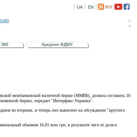
UA
EN
а облігація відсоткова електронна іменна (ISIN UA5000016726)
RG48)
и (ISIN UA4000239099)
и (ISIN UA4000232607)
в ЗМІ
Аукціони ФДМУ
а облігація відсоткова електронна іменна (ISIN UA5000016726)
RG48)
вской межбанковской валютной бирже (ММВБ), должна составить 10
оименной биржи, передает "Интерфакс-Украина".
едшем во вторник, и теперь оно вынесено на обсуждение "круглого
альный объемом 16,01 млн грн, в результате чего ее доля в