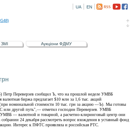
UA
EN
а облігація відсоткова електронна іменна (ISIN UA5000016726)
RG48)
и (ISIN UA4000239099)
и (ISIN UA4000232607)
в ЗМІ
Аукціони ФДМУ
а облігація відсоткова електронна іменна (ISIN UA5000016726)
RG48)
грн
) Петр Переверзев сообщил Ъ, что на прошлой неделе УМВБ
валютная биржа предлагает $10 млн за 1,6 тыс. акций
(при номинальной стоимости 10 тыс. грн за акцию —Ъ). Мы готовы
С или другой путь",— отметил господин Переверзев. УМВБ
, УМВБ — валютной и товарной, а расчетно-клиринговый центр они
 собрании 24 декабря рассмотреть вопрос вхождения в уставный фонд
кцию. Интерес к ПФТС проявляла и российская РТС.