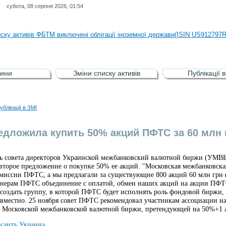
субота, 08 серпня 2026, 01:54
иску активів регульованого фондового ринку (РФР) включена Корпоративн
иску активів ФБТМ виключені облігації іноземної держави(ISIN US912797
иску активів РФР включені Облігація внутрішніх державних позик Україн
иску активів РФР виключені Облігація внутрішніх державних позик Україн
ини
Зміни списку активів
Публікації 
аги власників облігацій ISIN UA5000008459 серії В ТОВ"ФАСТФІНАНС"
иску активів регульованого фондового ринку (РФР) включена Корпоративн
ублікації в ЗМІ
иску активів ФБТМ виключені облігації іноземної держави(ISIN US912797
дложила купить 50% акций ПФТС за 60 млн 
ль совета директоров Украинской межбанковский валютной биржи (УМВБ
торое предложение о покупке 50% ее акций. "Московская межбанковская 
миссии ПФТС, а мы предлагали за существующие 800 акций 60 млн грн 
нерам ПФТС объединение с оплатой, обмен наших акций на акции ПФТ
создать группу, в которой ПФТС будет исполнять роль фондовой биржи
овместно. 25 ноября совет ПФТС рекомендовал участникам ассоциации на
Московской межбанковской валютной биржи, претендующей на 50%+1 а
сантъ Украина