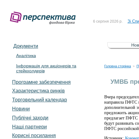
До Сп
4 серпня 2026 р.
Зі Сп
6 серпня 2026 р.
До Сп
5 серпня 2026 р.
Зі сп
5 серпня 2026 р.
Нов
Документи
До ув
5 серпня 2026 р.
Аналітика
Інформація для акціонерів та
До Сп
4 серпня 2026 р.
Головна сторінка
П
>
стейкхолдерів
Зі Сп
6 серпня 2026 р.
УМВБ пре
Програмне забезпечення
Характеристика pинків
Вчера председате
Торговельний календар
направила ПФТС в
дополнительной э
Новини
предложить акцио
Публічні заходи
предлагает ПФТС 
будут развивать с
Наші партнери
ПФТС российской 
Корисні посилання
Источник:
Коммер