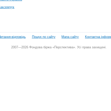
аксимчук
итання-відповідь
Пошук по сайту
Мапа сайту
Контактна інфор
2007—2026 Фондова біржа «Перспектива». Усі права захищені.