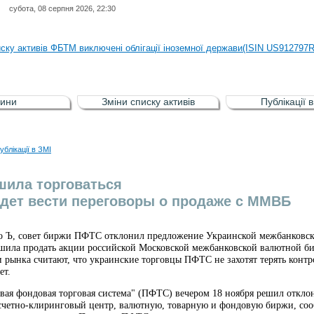
субота, 08 серпня 2026, 22:30
иску активів регульованого фондового ринку (РФР) включена Корпоративн
иску активів ФБТМ виключені облігації іноземної держави(ISIN US912797
иску активів РФР включені Облігація внутрішніх державних позик Україн
иску активів РФР виключені Облігація внутрішніх державних позик Україн
ини
Зміни списку активів
Публікації 
аги власників облігацій ISIN UA5000008459 серії В ТОВ"ФАСТФІНАНС"
иску активів регульованого фондового ринку (РФР) включена Корпоративн
ублікації в ЗМІ
иску активів ФБТМ виключені облігації іноземної держави(ISIN US912797
шила торговаться
дет вести переговоры о продаже с ММВБ
но Ъ, совет биржи ПФТС отклонил предложение Украинской межбанков
ила продать акции российской Московской межбанковской валютной бир
 рынка считают, что украинские торговцы ПФТС не захотят терять контр
ет.
вая фондовая торговая система" (ПФТС) вечером 18 ноября решил откл
счетно-клиринговый центр, валютную, товарную и фондовую биржи, соо