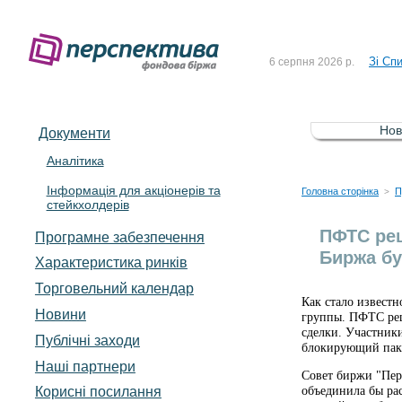
До Сп
4 серпня 2026 р.
Зі Сп
6 серпня 2026 р.
До Сп
5 серпня 2026 р.
Зі сп
5 серпня 2026 р.
Нов
Документи
До ув
5 серпня 2026 р.
Аналітика
Інформація для акціонерів та
До Сп
4 серпня 2026 р.
Головна сторінка
П
>
стейкхолдерів
Зі Сп
6 серпня 2026 р.
ПФТС ре
Програмне забезпечення
Биржа бу
Характеристика pинків
Торговельний календар
Как стало извест
Новини
группы. ПФТС реш
сделки. Участники
Публічні заходи
блокирующий пак
Наші партнери
Совет биржи "Пер
Корисні посилання
объединила бы ра