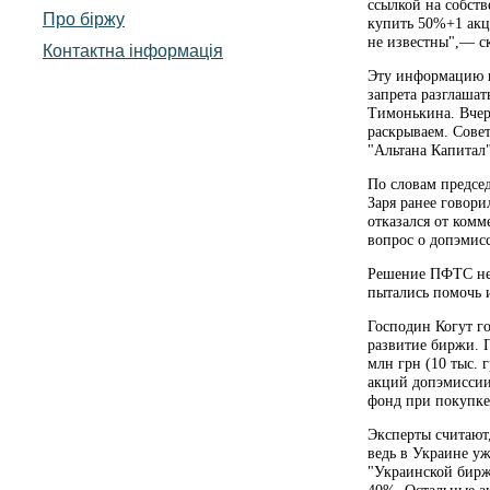
ссылкой на собст
Про біржу
купить 50%+1 акц
не известны",— с
Контактна інформація
Эту информацию п
запрета разглаша
Тимонькина. Вчер
раскрываем. Совет
"Альтана Капитал
По словам предсе
Заря ранее говор
отказался от комм
вопрос о допэмис
Решение ПФТС не 
пытались помочь и
Господин Когут го
развитие биржи. 
млн грн (10 тыс. 
акций допэмиссии 
фонд при покупке 
Эксперты считают
ведь в Украине у
"Украинской бирж