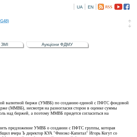
UA
EN
а облігація відсоткова електронна іменна (ISIN UA5000016726)
RG48)
и (ISIN UA4000239099)
и (ISIN UA4000232607)
в ЗМІ
Аукціони ФДМУ
а облігація відсоткова електронна іменна (ISIN UA5000016726)
RG48)
ской валютной биржи (УМВБ) по созданию единой с ПФТС фондовой
же (ММВБ), несмотря на разногласия сторон в оценке суммы
оль над биржей, а поэтому ММВБ придется согласиться на
онить предложение УМВБ о создании с ПФТС группы, которая
бщил вчера Ъ директор КУА "Финэкс-Капитал" Игорь Когут со