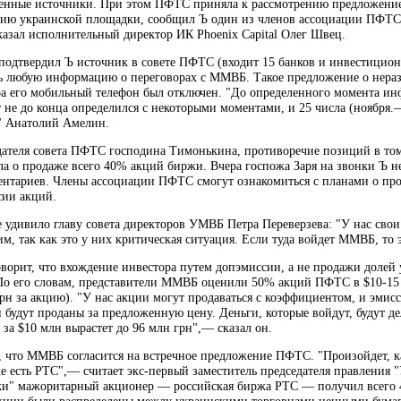
венные источники. При этом ПФТС приняла к рассмотрению предложение
ию украинской площадки, сообщил Ъ один из членов ассоциации ПФТС.
казал исполнительный директор ИК Phoenix Capital Олег Швец.
одтвердил Ъ источник в совете ПФТС (входит 15 банков и инвестиционн
ть любую информацию о переговорах с ММВБ. Такое предложение о нераз
а его мобильный телефон был отключен. "До определенного момента инф
 не до конца определился с некоторыми моментами, и 25 числа (ноября.
" Анатолий Амелин.
дателя совета ПФТС господина Тимонькина, противоречие позиций в то
ила о продаже всего 40% акций биржи. Вчера госпожа Заря на звонки Ъ 
ентариев. Члены ассоциации ПФТС смогут ознакомиться с планами о прод
сии акций.
удивило главу совета директоров УМВБ Петра Переверзева: "У нас свои
м, так как это у них критическая ситуация. Если туда войдет ММВБ, то э
ворит, что вхождение инвестора путем допэмиссии, а не продажи долей 
По его словам, представители ММВБ оценили 50% акций ПФТС в $10-15 м
грн за акцию). "У нас акции могут продаваться с коэффициентом, и эмис
будут проданы за предложенную цену. Деньги, которые войдут, будут дел
за $10 млн вырастет до 96 млн грн",— сказал он.
, что ММВБ согласится на встречное предложение ПФТС. "Произойдет, к
же есть РТС",— считает экс-первый заместитель председателя правления
и" мажоритарный акционер — российская биржа РТС — получил всего 4