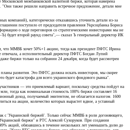
 Московской межбанковской валютной биржи, которая намерена
 "Они также решили направить встречное предложение, детали мне
ых компаний), категорически отказавшись уточнить детали из-за
глашении поступило от председателя правления Укрсоцбанка Бориса
ормацию о ходе переговоров со стратегическими инвесторами мы не
—Ъ) будет второй раунд совета",— сказал Ъ генеральный директор ИК
м, что ММВБ хочет 50%+1 акцию, тогда как президент ПФТС Ирина
не отвечала, а исполнительный директор ПФТС Богдан Лупий
аже биржи только на собрании 24 декабря, когда будет рассмотрен
 планы развития. Это ПФТС должна искать инвесторов, мы скорее
то будет катастрофа для всего украинского фондового рынка".
участников — это приемлемый вариант, поскольку средства пойдут на
лн, тогда как номинальная стоимость 100% биржи составляет 16
сионный доход, получаемый эмитентом, не облагается налогом. 1600
иться на акции, количество которых вырастет вдвое, а уставный
ак с 'Украинской биржей'. Только сейчас ММВБ в роли догоняющего,
 "Украинской биржи" и РТС Алексей Сухоруков. При создании
9% акций, обязавшись в течение нескольких лет уменьшить долю до