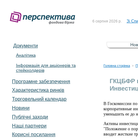
До Сп
4 серпня 2026 р.
Зі Сп
6 серпня 2026 р.
До Сп
5 серпня 2026 р.
Зі сп
5 серпня 2026 р.
Нов
Документи
До ув
5 серпня 2026 р.
Аналітика
Інформація для акціонерів та
До Сп
4 серпня 2026 р.
Головна сторінка
П
>
стейкхолдерів
Зі Сп
6 серпня 2026 р.
ГКЦБФР 
Програмне забезпечення
Инвести
Характеристика pинків
Торговельний календар
В Госкомиссии по
Новини
корпоративные инв
уменьшить ее до 
Публічні заходи
Активы инвестици
Наші партнери
"Положение о пор
Корисні посилання
вводит жесткие т