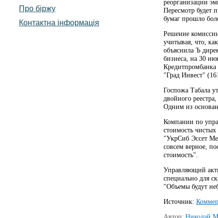
реорганизации эми
Про біржу
Пересмотр будет 
бумаг прошло боле
Контактна інформація
Решение комиссии
учитывая, что, ка
объяснила Ъ дире
бизнеса, на 30 ию
Кредитпромбанка 
"Град Инвест" (16
Госпожа Табала ут
двойного реестра,
Одним из основан
Компании по упра
стоимость чистых
"УкрСиб Эссет Ме
совсем верное, п
стоимость".
Управляющий акти
специально для ск
"Объемы будут неб
Источник:
Коммер
Автор:
Николай М