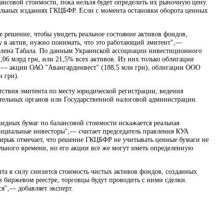
ансовой стоимости, пока нельзя будет определить их рыночную цену.
альных изданиях ГКЦБФР. Если с момента остановки оборота ценных
 решение, чтобы увидеть реальное состояние активов фондов,
гу в актив, нужно понимать, что это работающий эмитент",—
Елена Табала. По данным Украинской ассоциации инвестиционного
,06 млрд грн, или 21,5% всех активов. Из них только облигации
 — акции ОАО "Авангардинвест" (188,5 млн грн), облигации ООО
 грн).
утствия эмитента по месту юридической регистрации, ведения
нительных органов или Государственной налоговой администрации.
дных бумаг по балансовой стоимости искажается реальная
тенциальные инвесторы",— считает председатель правления КУА
ирык отмечает, что решение ГКЦБФР не учитывать ценные бумаги не
льного времени, но его акции все же могут иметь определенную
та в силу снизится стоимость чистых активов фондов, созданных
 в биржевом реестре, торговцы будут проводить с ними сделки.
я",— добавляет эксперт.