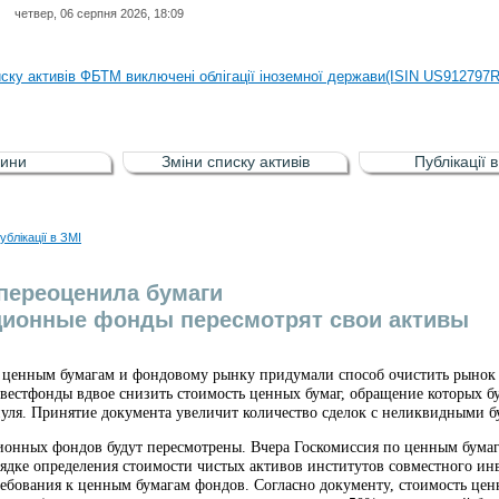
четвер, 06 серпня 2026, 18:09
иску активів регульованого фондового ринку (РФР) включена Корпоративн
иску активів ФБТМ виключені облігації іноземної держави(ISIN US912797
иску активів РФР включені Облігація внутрішніх державних позик Україн
иску активів РФР виключені Облігація внутрішніх державних позик Україн
ини
Зміни списку активів
Публікації 
аги власників облігацій ISIN UA5000008459 серії В ТОВ"ФАСТФІНАНС"
иску активів регульованого фондового ринку (РФР) включена Корпоративн
ублікації в ЗМІ
иску активів ФБТМ виключені облігації іноземної держави(ISIN US912797
переоценила бумаги
ционные фонды пересмотрят свои активы
 ценным бумагам и фондовому рынку придумали способ очистить рынок 
естфонды вдвое снизить стоимость ценных бумаг, обращение которых буд
нуля. Принятие документа увеличит количество сделок с неликвидными 
онных фондов будут пересмотрены. Вчера Госкомиссия по ценным бума
ядке определения стоимости чистых активов институтов совместного ин
ребования к ценным бумагам фондов. Согласно документу, стоимость цен