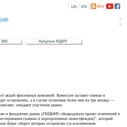
UA
EN
а облігація відсоткова електронна іменна (ISIN UA5000016726)
RG48)
и (ISIN UA4000239099)
и (ISIN UA4000232607)
в ЗМІ
Аукціони ФДМУ
а облігація відсоткова електронна іменна (ISIN UA5000016726)
RG48)
от акций фиктивных компаний. Комиссия заставит паевые и
ет остановлено, а в случае остановки более чем на три месяца —
бумагами, ожидают участники рынка.
гам и фондовому рынку (ГКЦБФР) обнародовала проект изменений в
вестирования (паевых и корпоративных инвестфондов)", который
ных бумаг, оборот которых остановлен (за исключением