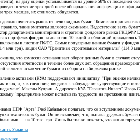
тента), на дату оценки устанавливается на уровне 50% от последней бал
проведен в течение трех дней после обнародования информации в офици
е трех месяцев, их стоимость обнуляется.
 должно очистить рынок от неликвидных бумаг. "Комиссия приняла такое
к правило, такие эмитенты являются схемными. Недостаточно взять бума
ктор департамента мониторинга и стратегии фондового рынка ГКЦБФР 
ня в портфелях фондов на долю топ-10 акций и облигаций приходилось 1
включены в листинг ПФТС. Самые популярные ценные бумаги у фондов
1,4 млн грн), акции ОАО "Гранитные строительные материалы" (114,3 млн
очнила, что комиссия останавливает оборот ценных бумаг в случаях отс
 отсутствия отчетности в течение более двух лет, обращения правоохра
ий является исключение бумаги из оборота на биржевом рынке.
влению активами (КУА) поддерживают инициативу. "При оценке неликви
 активов, и, как следствие, вводятся в заблуждение существующие и по
неджмент" Максим Куприн. А директор КУА "Гарантия-Инвест" Игорь С
оскольку "предприятие может испытывать трудности на протяжении длите
вами НПФ "Арта" Глеб Кабальнов полагает, что со вступлением докумен
упки технических бумаг. Он не исключает, что, пытаясь удержать бумаги
ольшими — на 10 тыс. грн. Лишь бы только показать, что акция торгуетс
сантъ Украина
аксимчук