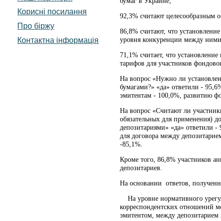
бумаг в Украине;
Корисні посилання
92,3% считают целесообразным о
Про біржу
86,8% считают, что установлен
Контактна інформація
уровня конкуренции между ними
71,1% считает, что установлени
тарифов для участников фондово
На вопрос «Нужно ли установле
бумагами?» «да» ответили - 95,6
эмитентам - 100,0%, развитию фо
На вопрос «Считают ли участни
обязательных для применения) д
депозитариями» «да» ответили - 
для договора между депозитарие
-85,1%.
Кроме того, 86,8% участников а
депозитариев.
На основании ответов, полученн
На уровне нормативного урегул
корреспондентских отношений ме
эмитентом, между депозитарием 