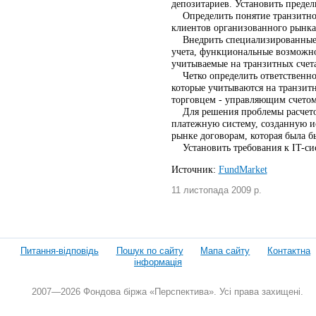
депозитариев. Установить преде
Определить понятие транзитного
клиентов организованного рынка
Внедрить специализированные п
учета, функциональные возможно
учитываемые на транзитных счет
Четко определить ответственнос
которые учитываются на транзит
торговцем - управляющим счетом
Для решения проблемы расчетов
платежную систему, созданную и
рынке договорам, которая была 
Установить требования к ІT-си
Источник:
FundMarket
11 листопада 2009 р.
Питання-відповідь
Пошук по сайту
Мапа сайту
Контактна
інформація
2007—2026 Фондова біржа «Перспектива». Усі права захищені.