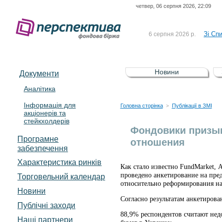
четвер, 06 серпня 2026, 22:09
До Сп
4 серпня 2026 р.
відсоткова електронна 
Зі Сп
6 серпня 2026 р.
До Сп
5 серпня 2026 р.
UA4000239099)
Зі сп
5 серпня 2026 р.
Новини
Документи
UA4000232607)
До ув
5 серпня 2026 р.
Аналітика
Інформація для
До Сп
4 серпня 2026 р.
Головна сторінка
Публікації в ЗМІ
>
акціонерів та
відсоткова електронна 
стейкхолдерів
Зі Сп
6 серпня 2026 р.
Фондовики призыв
Програмне
отношения
забезпечення
Характеристика pинків
Как стало известно FundMarket,
проведено анкетирование на пре
Торговельний календар
относительно реформирования н
Новини
Согласно результатам анкетирова
Публічні заходи
88,9% респондентов считают не
Наші партнери