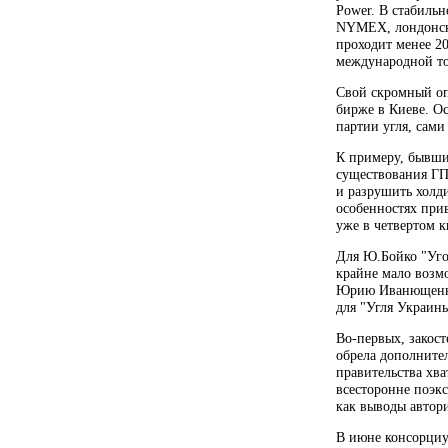
Power. В стабиль
NYMEX, лондонско
проходит менее 2
международной то
Свой скромный оп
бирже в Киеве. Ос
партии угля, сами
К примеру, бывши
существования ГП
и разрушить холд
особенностях при
уже в четвертом к
Для Ю.Бойко "Уго
крайне мало возм
Юрию Иванющенко. 
для "Угля Украины
Во-первых, закос
обрела дополните
правительства хва
всесторонне поэкс
как выводы автор
В июне консорциу