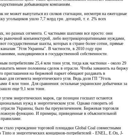
опродуктивным добывающим компаниям.
к не может выпутаться из силков стагнации, несмотря на ежегодные
 угольщиков ушло 7,7 млрд грн. дотаций, т. е. 2% всех
ых, но разных сегмента. С частными шахтами все просто: они
ибо рыночной конъюнктурой, либо внутрикорпоративными нуждами,
вот государственные шахты, которых в стране более сотни, прямые
 каналам "Угля Украины". В частности, в 2010 году при
паниями, находящимися в государственной собственности.
ым потребителям 25,4 млн тонн угля, тогда как частники - около 29
охватить менее половины сделок в отрасли. Чтобы заманить на биржу
что приглашения на биржевой паркет обещают раздавать в
ько для сегмента энергетического угля. Ведь доля ГП "Уголь
ыми 4 млн тонн. Для сравнения: остальные украинские добытчики за
зашло еще 9,1 млн тонн.
е углем энергетических марок, где позиции госшахт остаются
иональных нужд в энергетическом угле. Однако говорить об
отрасли Украины, было бы преувеличением. Биржевая торговля
воположную функцию. И примеры, приведенные в объяснительной
 правилами.
ем стало учреждение торговой площадки Global Сoal совместными
 Tinto и энергетических концернов-потребителей - ENEL, E.On, J-