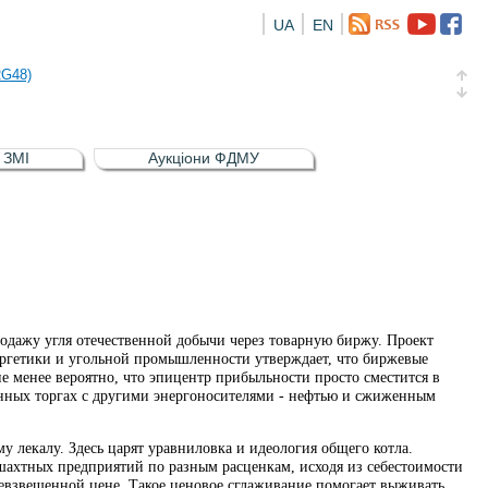
UA
EN
а облігація відсоткова електронна іменна (ISIN UA5000016726)
RG48)
и (ISIN UA4000239099)
и (ISIN UA4000232607)
в ЗМІ
Аукціони ФДМУ
а облігація відсоткова електронна іменна (ISIN UA5000016726)
RG48)
родажу угля отечественной добычи через товарную биржу. Проект
ергетики и угольной промышленности утверждает, что биржевые
 менее вероятно, что эпицентр прибыльности просто сместится в
онных торгах с другими энергоносителями - нефтью и сжиженным
у лекалу. Здесь царят уравниловка и идеология общего котла.
шахтных предприятий по разным расценкам, исходя из себестоимости
евзвешенной цене. Такое ценовое сглаживание помогает выживать