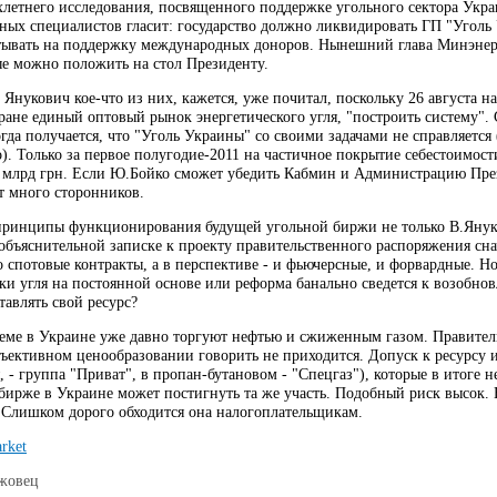
ехлетнего исследования, посвященного поддержке угольного сектора Ук
ых специалистов гласит: государство должно ликвидировать ГП "Уголь У
тывать на поддержку международных доноров. Нынешний глава Минэнерго
ые можно положить на стол Президенту.
Янукович кое-что из них, кажется, уже почитал, поскольку 26 августа н
тране единый оптовый рынок энергетического угля, "построить систему". 
гда получается, что "Уголь Украины" со своими задачами не справляется
). Только за первое полугодие-2011 на частичное покрытие себестоимос
1 млрд грн. Если Ю.Бойко сможет убедить Кабмин и Администрацию През
т много сторонников.
 принципы функционирования будущей угольной биржи не только В.Януко
объяснительной записке к проекту правительственного распоряжения снача
о спотовые контракты, а в перспективе - и фьючерсные, и форвардные. Но 
ки угля на постоянной основе или реформа банально сведется к возобно
тавлять свой ресурс?
ме в Украине уже давно торгуют нефтью и сжиженным газом. Правительст
бъективном ценообразовании говорить не приходится. Допуск к ресурсу 
, - группа "Приват", в пропан-бутановом - "Спецгаз"), которые в итог
 бирже в Украине может постигнуть та же участь. Подобный риск высок.
 Слишком дорого обходится она налогоплательщикам.
rket
жовец