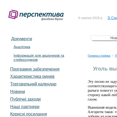
До Сп
4 серпня 2026 р.
Зі Сп
6 серпня 2026 р.
До Сп
5 серпня 2026 р.
Зі сп
5 серпня 2026 р.
Нов
Документи
До ув
5 серпня 2026 р.
Аналітика
Інформація для акціонерів та
До Сп
4 серпня 2026 р.
Головна сторінка
П
>
стейкхолдерів
Зі Сп
6 серпня 2026 р.
Уголь вы
Програмне забезпечення
Характеристика pинків
Эту песню не заду
Торговельний календар
соответствующего
рычаги помогут у
Новини
сторону какой-ли
Публічні заходи
газом.
Наші партнери
Нынешняя модель в
Алгоритм таков: 
Корисні посилання
добычи на каждом