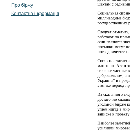
шахтам с бедными
Про біржу
Контактна інформація
Социальная справ
миллиардные бюдж
государственных р
Следует отметить,
работают по прям
если являются зве
поставки могут по
посредничестве п
Согласно статисти
млн тонн. А это з
сильные частные к
добровольном, а н
Украины" в прода
этот же период пр
Из сказанного сле
достаточно сильн
угольной бирже к
углем нигде в ми
записке к проект
Наиболее заметно
усилиями мировых 