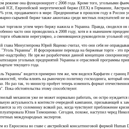
ном режиме она функционирует с 2008 года. Кроме того, угольными фью
й ICE, Европейской энергетической бирже (EEX) в Германии, Австрали
0% угля, продаваемого в мире. Предпринятые в прошлом году в России у
варно-сырьевой бирже также ажиотажа среди местных покупателей не вы
ыт торговли углем через биржу нажила и Украина. Правда, сводился он
обенно часто они проводились в 2008 году, хотя и в нынешнем прецеден
 торги объявляли нерегулярно, а сменяющиеся руководители угольной от
й глава Минуглепрома Юрий Ященко считал, что они себя не оправдываю
 "Уголь Украины". И форсирование перехода на биржевые торги - это пр
инг-надстройку. Не зря же разработчики данной концепции синхронизир
ватизации угольных предприятий Украины и отраслевой программы прива
вартале текущего года.
ль Украины" видится примерно тем же, чем виделся Карфаген с границ 
ожностей, чтобы влиять на рыночную политику госхолдинга, который опе
Но раз так, то министр пробует теперь изменить формат отечественного
". Пока обстоятельства этому способствуют.
тенелый механизм уже не может нормально работать, он остро нуждается
льную актуальность в контексте очередной кампании, призывающей к за
таются за эту соломинку всякий раз, когда чувствуют приближение криз
плуатировала Юлия Тимошенко. Сегодня, похоже, наступил черед Николая
итетных международных экспертов.
м из Евросоюза во главе с австрийской консалтинговой фирмой Human D