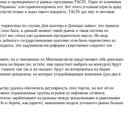
раины и проведенного в рамках программы TACIS. Один из ключевых
краины" или приватизировать его. Без этого угольная отрасль вряд
угля только и ждал такого вердикта. TACIS дал ему те весомые
а торжествах по случаю Дня шахтера в Донецке заявил, что пришло
Стало быть, в данный момент такой рынок и такая система не
 (тут мы слегка уже развиваем президентскую мысль. Но ведь
ти добытого государственными шахтами угля было перечислено из
идента, что задуманная им реформа существенно сократит эти
вич, но и чиновники из Минэнергоугля представляют себе довольно
ла на бирже (ее, кстати, еще предстоит выбрать на конкурсе) будут
главное там так и не сказано: будут ли котироваться на бирже
влению аукционов, на которых угледобывающие компании (раз-два в
ву удалось обеспечить регулярность этих торгов, но вот об их
имеют ограниченные группы игроков (в нефтяном сегменте,
е неплохо зарабатывают на разнице между аукционными и рыночными
 Но и беречь, как раритет, нынешнюю модель угольного рынка больше