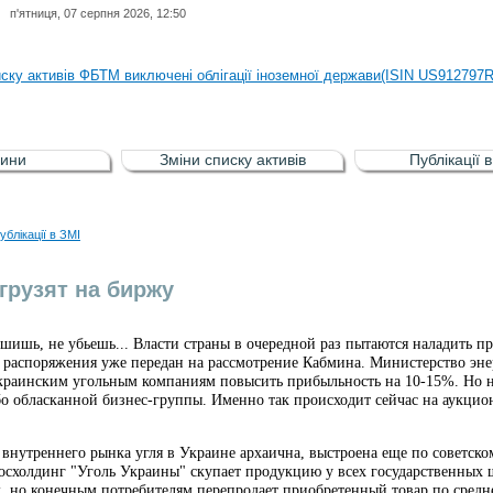
п'ятниця, 07 серпня 2026, 12:50
иску активів регульованого фондового ринку (РФР) включена Корпоративн
иску активів ФБТМ виключені облігації іноземної держави(ISIN US912797
иску активів РФР включені Облігація внутрішніх державних позик Україн
иску активів РФР виключені Облігація внутрішніх державних позик Україн
ини
Зміни списку активів
Публікації 
аги власників облігацій ISIN UA5000008459 серії В ТОВ"ФАСТФІНАНС"
иску активів регульованого фондового ринку (РФР) включена Корпоративн
ублікації в ЗМІ
иску активів ФБТМ виключені облігації іноземної держави(ISIN US912797
грузят на биржу
шишь, не убьешь... Власти страны в очередной раз пытаются наладить п
 распоряжения уже передан на рассмотрение Кабмина. Министерство эн
краинским угольным компаниям повысить прибыльность на 10-15%. Но не
бо обласканной бизнес-группы. Именно так происходит сейчас на аукци
нутреннего рынка угля в Украине архаична, выстроена еще по советском
госхолдинг "Уголь Украины" скупает продукцию у всех государственных 
, но конечным потребителям перепродает приобретенный товар по средн