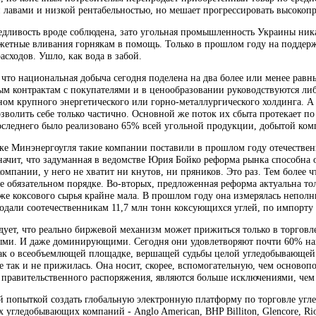
 лавами и низкой рентабельностью, но мешает прогрессировать высок
едливость вроде соблюдена, зато угольная промышленность Украины ника
етные вливания горнякам в помощь. Только в прошлом году на поддержку
асходов. Ушло, как вода в забой.
 что национальная добыча сегодня поделена на два более или менее равн
ым контрактам с покупателями и в ценообразовании руководствуются л
ном крупного энергетического или горно-металлургического холдинга. А 
зволить себе только частично. Основной же поток их сбыта протекает по
оследнего было реализовано 65% всей угольной продукции, добытой ком
ке Минэнергоугля такие компании поставили в прошлом году отечественн
начит, что задуманная в ведомстве Юрия Бойко реформа рынка способна 
омпании, у него не хватит ни кнутов, ни пряников. Это раз. Тем более 
е обязательном порядке. Во-вторых, предложенная реформа актуальна тол
же коксового сырья крайне мала. В прошлом году она измерялась неполн
одали соотечественникам 11,7 млн тонн коксующихся углей, по импорту 
дует, что реально биржевой механизм может прижиться только в торговл
ыми. И даже доминирующими. Сегодня они удовлетворяют почти 60% нац
ак о всеобъемлющей площадке, вершащей судьбы целой угледобывающей 
ре так и не прижилась. Она носит, скорее, вспомогательную, чем осно
у правительственного распоряжения, являются больше исключениями, чем
й попыткой создать глобальную электронную платформу по торговле угл
угледобывающих компаний - Anglo American, BHP Billiton, Glencore, Rio