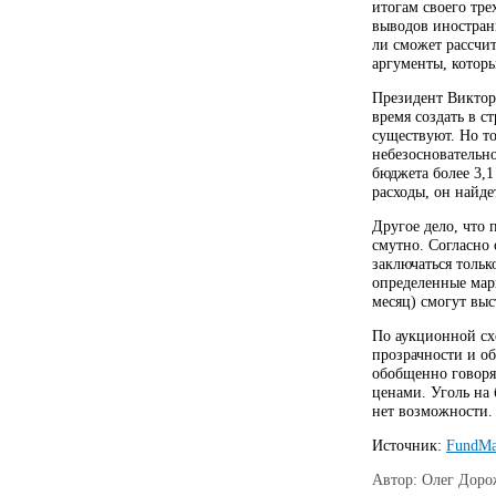
итогам своего тр
выводов иностранн
ли сможет рассчи
аргументы, котор
Президент Виктор 
время создать в с
существуют. Но то
небезосновательно
бюджета более 3,
расходы, он найде
Другое дело, что
смутно. Согласно 
заключаться тольк
определенные мар
месяц) смогут выс
По аукционной схе
прозрачности и о
обобщенно говоря
ценами. Уголь на
нет возможности.
Источник:
FundMa
Автор: Олег Доро