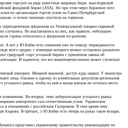
черсами торгуют на ряде известных мировых бирж: нью-йоркской
йской фондовой бирже (ASX). Но при этом через биржевое сито
силия по организации торгов углем на Санкт-Петербургской
звали, и почин тихонько спустили на тормозах.
 к периодическим аукционам на Универсальной товарно-сырьевой
ты случались. Но выставлялись на них, как правило, небольшие
расли страны относились к аукционам по-разному.
т. А вот у Ю.Бойко есть сомнения уже по поводу оправданности
ежде всего орудие, с помощью которого можно осторожно расшатать
уют грядущий старт угольной биржи с принятием закона об
тизации. И надеются, что все вышеперечисленное может случиться
Римской империи. Мощной махиной, доступ куда закрыт. У министра
кают лица, близкие к одному из влиятельных депутатов-регионалов
 угольного рынка, чтобы на нем в конце концов не осталось места
 в изменениях. Во-вторых, тема либерализации угольного рынка
мещению импортного газа отечественным углем. Украинские
иса в отношениях с российским Газпромом. В свое время тему
 Азарова. В-третьих, у Ю.Бойко есть теперь на руках такие козыри,
ynamics представил украинскому правительству рекомендации по