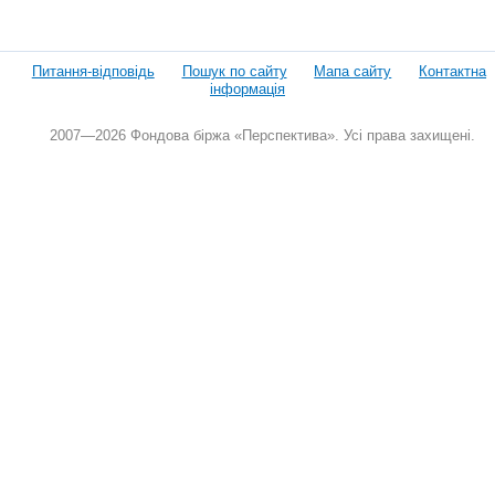
Питання-відповідь
Пошук по сайту
Мапа сайту
Контактна
інформація
2007—2026 Фондова біржа «Перспектива». Усі права захищені.