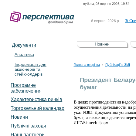
субота, 08 серпня 2026, 19:54
До Сп
4 серпня 2026 р.
відсоткова електронна 
Зі Сп
6 серпня 2026 р.
До Сп
5 серпня 2026 р.
UA4000239099)
Зі сп
5 серпня 2026 р.
Новини
Документи
UA4000232607)
До ув
5 серпня 2026 р.
Аналітика
Інформація для
До Сп
4 серпня 2026 р.
Головна сторінка
Публікації в ЗМІ
>
акціонерів та
відсоткова електронна 
стейкхолдерів
Зі Сп
6 серпня 2026 р.
Президент Белару
Програмне
бумаг
забезпечення
Характеристика pинків
В целях противодействия недобр
осуществления деятельности на 
Торговельний календар
указ N383. Документом устанавл
Новини
бумаг, а также определяется пер
ЛIГАБiзнесIнформ.
Публічні заходи
Наші партнери