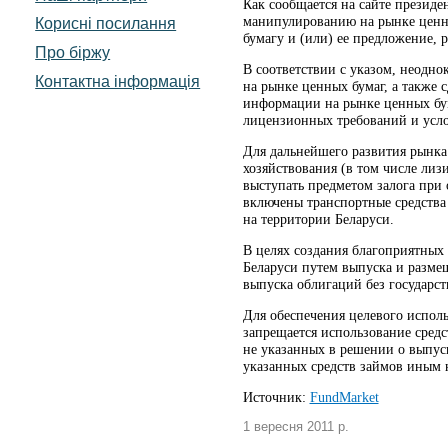
Как сообщается на сайте президен
манипулированию на рынке ценны
Корисні посилання
бумагу и (или) ее предложение,
Про біржу
В соответствии с указом, неодн
Контактна інформація
на рынке ценных бумаг, а также
информации на рынке ценных бум
лицензионных требований и усл
Для дальнейшего развития рынка
хозяйствования (в том числе ли
выступать предметом залога при 
включены транспортные средства 
на территории Беларуси.
В целях создания благоприятны
Беларуси путем выпуска и разме
выпуска облигаций без государст
Для обеспечения целевого испол
запрещается использование сред
не указанных в решении о выпуск
указанных средств займов иным
Источник:
FundMarket
1 вересня 2011 р.