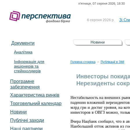
п'ятниця, 07 серпня 2026, 18:30
До Сп
4 серпня 2026 р.
відсоткова електронна 
Зі Сп
6 серпня 2026 р.
До Сп
5 серпня 2026 р.
UA4000239099)
Зі сп
5 серпня 2026 р.
Новини
Документи
UA4000232607)
До ув
5 серпня 2026 р.
Аналітика
Інформація для
До Сп
4 серпня 2026 р.
Головна сторінка
Публікації в ЗМІ
>
акціонерів та
відсоткова електронна 
стейкхолдерів
Зі Сп
6 серпня 2026 р.
Инвесторы покида
Програмне
Нерезиденты сокр
забезпечення
Характеристика pинків
Нестабильность на внешних рынк
падению вложений нерезидентов в
Торговельний календар
млрд грн и достиг уровня, на кот
Новини
инвесторов в ОВГЗ можно, только
Публічні заходи
Вчера Нацбанк сообщил, что в ав
Наибольший отток активов из гос
Наші партнери