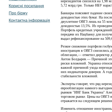
нерезидентов снизился на 1,98 мл
5,72 млрд грн. Только НБУ нарас
Корисні посилання
Про біржу
Банкиры поясняют падение своих
доходностью этих бумаг. На пос
Контактна інформація
двухлетние ОВГЗ лишь на 55 млн 
доходностью 13,5%. Из проведенн
Портфель кредитных учреждений в
передачи их Нацбанку для получ
выдал рефинансирование на 509,
Резкое снижение портфеля госбу
иностранцев в ОВГЗ снизились д
облигации,— отметил директор д
Антон Болдырев.— Причиной этог
риски вложений. Украина относит
важной причиной ухода нерезиде
них индикатором доверия. А год
стабильности вложений.
Эксперты говорят, что ряд нерез
еврооблигации намного выгоднее
рынков "ИНГ Банк Украина" Алек
торговом рынке. Цены на ОВГЗ н
отражается на следующем решени
Изменить отношение иностранных