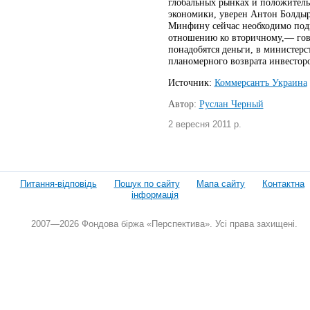
глобальных рынках и положитель
экономики, уверен Антон Болдыре
Минфину сейчас необходимо подн
отношению ко вторичному,— гов
понадобятся деньги, в министерс
планомерного возврата инвесторо
Источник:
Коммерсантъ Украина
Автор:
Руслан Черный
2 вересня 2011 р.
Питання-відповідь
Пошук по сайту
Мапа сайту
Контактна
інформація
2007—2026 Фондова біржа «Перспектива». Усі права захищені.