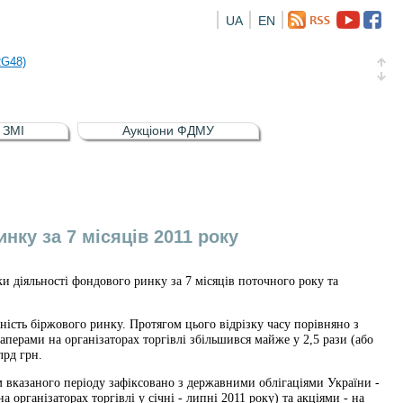
UA
EN
а облігація відсоткова електронна іменна (ISIN UA5000016726)
RG48)
и (ISIN UA4000239099)
и (ISIN UA4000232607)
в ЗМІ
Аукціони ФДМУ
а облігація відсоткова електронна іменна (ISIN UA5000016726)
RG48)
ку за 7 місяців 2011 року
 діяльності фондового ринку за 7 місяців поточного року та
вність біржового ринку. Протягом цього відрізку часу порівняно з
аперами на організаторах торгівлі збільшився майже у 2,5 рази (або
лрд грн.
м вказаного періоду зафіксовано з державними облігаціями України -
 організаторах торгівлі у січні - липні 2011 року) та акціями - на