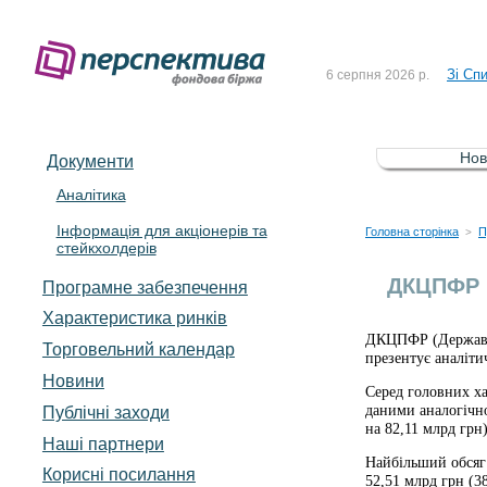
До Сп
4 серпня 2026 р.
Зі Сп
6 серпня 2026 р.
До Сп
5 серпня 2026 р.
Зі сп
5 серпня 2026 р.
Нов
Документи
До ув
5 серпня 2026 р.
Аналітика
Інформація для акціонерів та
До Сп
4 серпня 2026 р.
Головна сторінка
П
>
стейкхолдерів
Зі Сп
6 серпня 2026 р.
ДКЦПФР п
Програмне забезпечення
Характеристика pинків
ДКЦПФР (Державна 
Торговельний календар
презентує аналіти
Новини
Серед головних ха
даними аналогічно
Публічні заходи
на 82,11 млрд грн)
Наші партнери
Найбільший обсяг 
Корисні посилання
52,51 млрд грн (38