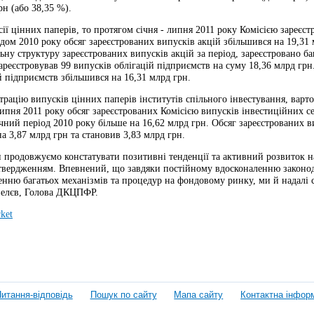
рн (або 38,35 %).
сії цінних паперів, то протягом січня - липня 2011 року Комісією зареєс
дом 2010 року обсяг зареєстрованих випусків акцій збільшився на 19,31 мл
ьну структуру зареєстрованих випусків акцій за період, зареєстровано б
ареєстровував 99 випусків облігацій підприємств на суму 18,36 млрд грн
й підприємств збільшився на 16,31 млрд грн.
трацію випусків цінних паперів інститутів спільного інвестування, вар
липня 2011 року обсяг зареєстрованих Комісією випусків інвестиційних 
чний період 2010 року більше на 16,62 млрд грн. Обсяг зареєстрованих 
на 3,87 млрд грн та становив 3,83 млрд грн.
 продовжуємо констатувати позитивні тенденції та активний розвиток н
дтвердженням. Впевнений, що завдяки постійному вдосконаленню законод
енню багатьох механізмів та процедур на фондовому ринку, ми й надалі 
елєв, Голова ДКЦПФР.
ket
итання-відповідь
Пошук по сайту
Мапа сайту
Контактна інфор