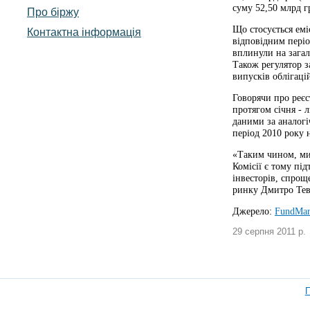
суму 52,50 млрд г
Про біржу
Що стосується емі
Контактна інформація
відповідним періо
вплинули на загал
Також регулятор з
випусків облігаці
Говорячи про реєс
протягом січня - 
даними за аналогі
період 2010 року 
«Таким чином, ми
Комісії є тому пі
інвесторів, спрощ
ринку Дмитро Тев
Джерело:
FundMar
29 серпня 2011 р.
П