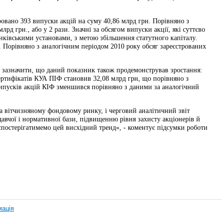
тровано 393 випуски акцій на суму 40,86 млрд грн. Порівняно з
рд грн., або у 2 рази. Значні за обсягом випуски акції, які суттєво
анківськими установами, з метою збільшення статутного капіталу.
. Порівняно з аналогічним періодом 2010 року обсяг зареєстрованих
то зазначити, що даний показник також продемонстрував зростання:
сертифікатів КУА ПІФ становив 32,08 млрд грн, що порівняно з
випусків акцій КІФ зменшився порівняно з даними за аналогічний
а вітчизняному фондовому ринку, і черговий аналітичний звіт
авчої і нормативної бази, підвищенню рівня захисту акціонерів й
спостерігатимемо цей висхідний тренд», - коментує підсумки роботи
мація