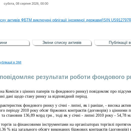
субота, 08 серпня 2026, 00:00
иску активів регульованого фондового ринку (РФР) включена Корпоративн
иску активів ФБТМ виключені облігації іноземної держави(ISIN US912797
иску активів РФР включені Облігація внутрішніх державних позик Україн
иску активів РФР виключені Облігація внутрішніх державних позик Україн
ини
Зміни списку активів
Публікації 
аги власників облігацій ISIN UA5000008459 серії В ТОВ"ФАСТФІНАНС"
иску активів регульованого фондового ринку (РФР) включена Корпоративн
ублікації в ЗМІ
иску активів ФБТМ виключені облігації іноземної держави(ISIN US912797
овідомляє результати роботи фондового рин
Комісія з цінних паперів та фондового ринку) повідомляє про підсумки
чні дані щодо стану ринку за відповідний період.
рактеристик фондового ринку у січні - липні, як і раніше, - висока акти
го періоду 2010 року обсяг біржових контрактів (договорів) з цінними п
 та становив 136,89 млрд грн., тоді як у січні - липні 2010 року - 54,78 м
торгів за фінансовими інструментами на організаторах торгівлі протяго
,36 % від загального обсягу виконаних біржових контрактів (договорів) на