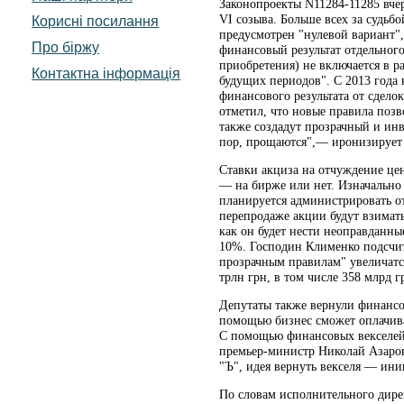
Законопроекты N11284-11285 вче
VI созыва. Больше всех за судьб
Корисні посилання
предусмотрен "нулевой вариант"
Про біржу
финансовый результат отдельног
приобретения) не включается в р
Контактна інформація
будущих периодов". С 2013 года 
финансового результата от сдело
отметил, что новые правила позво
также создадут прозрачный и инв
пор, прощаются",— иронизирует
Ставки акциза на отчуждение цен
— на бирже или нет. Изначально 
планируется администрировать о
перепродаже акции будут взимать
как он будет нести неоправданны
10%. Господин Клименко подсчита
прозрачным правилам" увеличатся
трлн грн, в том числе 358 млрд 
Депутаты также вернули финансов
помощью бизнес сможет оплачива
С помощью финансовых векселей
премьер-министр Николай Азаро
"Ъ", идея вернуть векселя — ини
По словам исполнительного дире