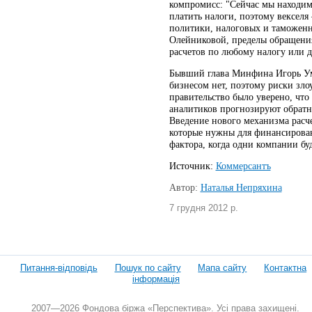
компромисс: "Сейчас мы находимс
платить налоги, поэтому вексел
политики, налоговых и таможен
Олейниковой, пределы обращения 
расчетов по любому налогу или д
Бывший глава Минфина Игорь Ума
бизнесом нет, поэтому риски зло
правительство было уверено, что
аналитиков прогнозируют обратн
Введение нового механизма расч
которые нужны для финансирован
фактора, когда одни компании б
Источник:
Коммерсантъ
Автор:
Наталья Непряхина
7 грудня 2012 р.
Питання-відповідь
Пошук по сайту
Мапа сайту
Контактна
інформація
2007—2026 Фондова біржа «Перспектива». Усі права захищені.