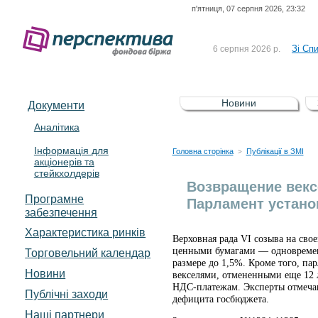
п'ятниця, 07 серпня 2026, 23:32
До Сп
4 серпня 2026 р.
відсоткова електронна 
Зі Сп
6 серпня 2026 р.
До Сп
5 серпня 2026 р.
UA4000239099)
Зі сп
5 серпня 2026 р.
Новини
Документи
UA4000232607)
До ув
5 серпня 2026 р.
Аналітика
Інформація для
До Сп
4 серпня 2026 р.
Головна сторінка
Публікації в ЗМІ
>
акціонерів та
відсоткова електронна 
стейкхолдерів
Зі Сп
6 серпня 2026 р.
Возвращение векс
Програмне
Парламент устано
забезпечення
Характеристика pинків
Верховная рада VI созыва на св
ценными бумагами — одновременн
Торговельний календар
размере до 1,5%. Кроме того, п
Новини
векселями, отмененными еще 12 л
НДС-платежам. Эксперты отмечаю
Публічні заходи
дефицита госбюджета.
Наші партнери