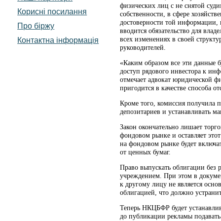
физических лиц с не снятой суди
Корисні посилання
собственности, в сфере хозяйств
достоверности той информации, 
Про біржу
вводится обязательство для вла
всех изменениях в своей структ
Контактна інформація
руководителей.
«Каким образом все эти данные б
доступ рядового инвестора к ин
отмечает адвокат юридической ф
пригодится в качестве способа о
Кроме того, комиссия получила 
депозитариев и устанавливать м
Закон окончательно лишает торг
фондовом рынке и оставляет этот
на фондовом рынке будет включа
от ценных бумаг.
Право выпускать облигации без р
учреждением. При этом в докумен
к другому лицу не является осно
облигацией, что должно устранит
Теперь НКЦБФР будет устанавлив
до публикации рекламы подавать 