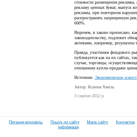
стоимости размещения рекламы, а
рекламу ценных бумаг, выпуск к
рекламы, при повторном нарушен
распространять запрещенную рек
600%.
Впрочем, в законе прописано, ка
законодательству, подлежит обн
активами, например, результаты
Правда, участники фондового рын
публикуется как на их сайтах, та
случае, торговцы, осуществляющи
отношении купли-продажи ценны
Источник:
Экономические извест
Автор: Ксения Хмель
3 серпня 2012 р.
Питання-відповідь
Пошук по сайту
Мапа сайту
Контактна
інформація