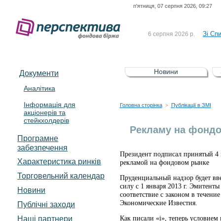
п'ятниця, 07 серпня 2026, 09:27
До Сп
4 серпня 2026 р.
відсоткова електронна 
Зі Сп
6 серпня 2026 р.
До Сп
5 серпня 2026 р.
UA4000239099)
Зі сп
5 серпня 2026 р.
Новини
Документи
UA4000232607)
До ув
5 серпня 2026 р.
Аналітика
Інформація для
До Сп
4 серпня 2026 р.
Головна сторінка
Публікації в ЗМІ
>
акціонерів та
відсоткова електронна 
стейкхолдерів
Зі Сп
6 серпня 2026 р.
Рекламу на фондо
Програмне
забезпечення
Президент подписал принятый 4 
Характеристика pинків
рекламой на фондовом рынке
Торговельний календар
Пруденциальный надзор будет вве
силу с 1 января 2013 г. Эмитент
Новини
соответствие с законом в течени
Экономические Известия.
Публічні заходи
Наші партнери
Как писали «і», теперь условием