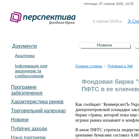
п'ятниця, 07 серпня 2026, 14:33
До Сп
4 серпня 2026 р.
відсоткова електронна 
Зі Сп
6 серпня 2026 р.
До Сп
5 серпня 2026 р.
UA4000239099)
Зі сп
5 серпня 2026 р.
Новини
Документи
UA4000232607)
До ув
5 серпня 2026 р.
Аналітика
Інформація для
До Сп
4 серпня 2026 р.
Головна сторінка
Публікації в ЗМІ
>
акціонерів та
відсоткова електронна 
стейкхолдерів
Зі Сп
6 серпня 2026 р.
Фондовая биржа "
Програмне
ПФТС в ее ключев
забезпечення
Характеристика pинків
Как сообщает ‘КоммерсантЪ-Укра
днепропетровской площадки закл
Торговельний календар
бирже страны, которой пока еще
Новини
игроки рынка называют и конфл
Публічні заходи
В июле ПФТС утратила лидерство
ценными бумагами составил 4,68 
Наші партнери