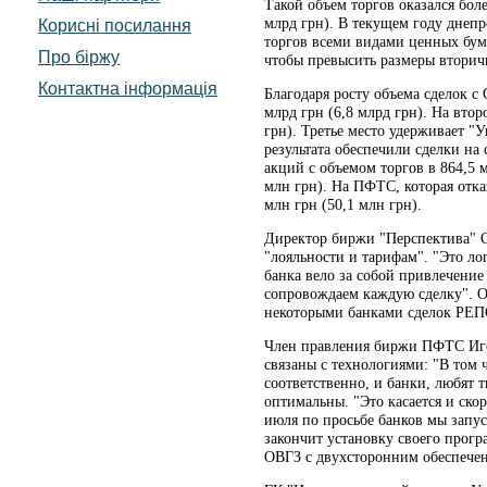
Такой объем торгов оказался боле
млрд грн). В текущем году днепр
Корисні посилання
торгов всеми видами ценных бума
Про біржу
чтобы превысить размеры втори
Контактна інформація
Благодаря росту объема сделок с 
млрд грн (6,8 млрд грн). На вто
грн). Третье место удерживает "У
результата обеспечили сделки на
акций с объемом торгов в 864,5 м
млн грн). На ПФТС, которая отка
млн грн (50,1 млн грн).
Директор биржи "Перспектива" С
"лояльности и тарифам". "Это л
банка вело за собой привлечение 
сопровождаем каждую сделку". О
некоторыми банками сделок РЕП
Член правления биржи ПФТС Иго
связаны с технологиями: "В том 
соответственно, и банки, любят 
оптимальны. "Это касается и скор
июля по просьбе банков мы запус
закончит установку своего прогр
ОВГЗ с двухсторонним обеспечен