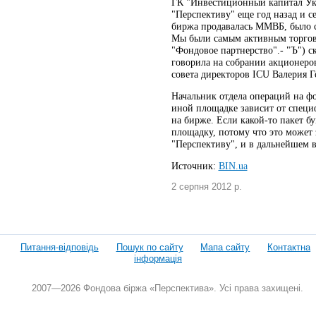
ГК "Инвестиционный капитал Укр
"Перспективу" еще год назад и с
биржа продавалась ММВБ, было с
Мы были самым активным торговц
"Фондовое партнерство".- "Ъ") ск
говорила на собрании акционеров
совета директоров ICU Валерия Г
Начальник отдела операций на ф
иной площадке зависит от специ
на бирже. Если какой-то пакет б
площадку, потому что это может 
"Перспективу", и в дальнейшем в
Источник:
BIN.ua
2 серпня 2012 р.
Питання-відповідь
Пошук по сайту
Мапа сайту
Контактна
інформація
2007—2026 Фондова біржа «Перспектива». Усі права захищені.