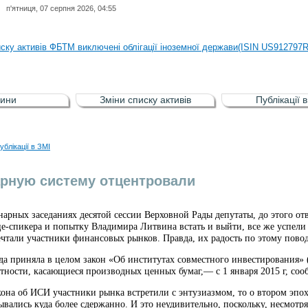
п'ятниця, 07 серпня 2026, 04:55
иску активів регульованого фондового ринку (РФР) включена Корпоративн
иску активів ФБТМ виключені облігації іноземної держави(ISIN US912797
иску активів РФР включені Облігація внутрішніх державних позик Україн
иску активів РФР виключені Облігація внутрішніх державних позик Україн
ини
Зміни списку активів
Публікації 
аги власників облігацій ISIN UA5000008459 серії В ТОВ"ФАСТФІНАНС"
иску активів регульованого фондового ринку (РФР) включена Корпоративн
ублікації в ЗМІ
иску активів ФБТМ виключені облігації іноземної держави(ISIN US912797
рную систему отцентровали
арных заседаниях десятой сессии Верховной Рады депутаты, до этого отв
це-спикера и попытку Владимира Литвина встать и выйти, все же успели
чтали участники финансовых рынков. Правда, их радость по этому повод
да приняла в целом закон «Об институтах совместного инвестирования» (И
стности, касающиеся производных ценных бумаг,— с 1 января 2015 г, со
кона об ИСИ участники рынка встретили с энтузиазмом, то о втором эпо
вались куда более сдержанно. И это неудивительно, поскольку, несмотр