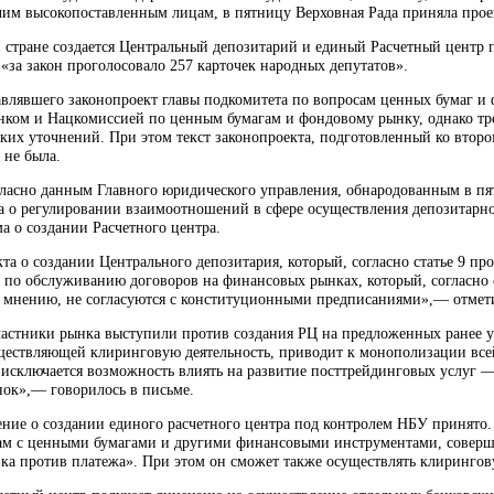
чим высокопоставленным лицам, в пятницу Верховная Рада приняла проек
 в стране создается Центральный депозитарий и единый Расчетный цент
«за закон проголосовало 257 карточек народных депутатов».
авлявшего законопроект главы подкомитета по вопросам ценных бумаг и 
ком и Нацкомиссией по ценным бумагам и фондовому рынку, однако тре
их уточнений. При этом текст законопроекта, подготовленный ко втором
 не была.
огласно данным Главного юридического управления, обнародованным в пя
а о регулировании взаимоотношений в сфере осуществления депозитарной
а о создании Расчетного центра.
а о создании Центрального депозитария, который, согласно статье 9 пр
 по обслуживанию договоров на финансовых рынках, который, согласно с
 мнению, не согласуются с конституционными предписаниями»,— отмет
участники рынка выступили против создания РЦ на предложенных ранее у
ществляющей клиринговую деятельность, приводит к монополизации все
 исключается возможность влиять на развитие посттрейдинговых услуг 
нок»,— говорилось в письме.
ение о создании единого расчетного центра под контролем НБУ принято
кам с ценными бумагами и другими финансовыми инструментами, соверше
ка против платежа». При этом он сможет также осуществлять клирингову