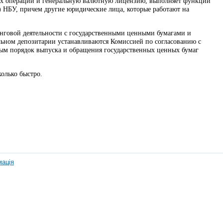
их операций и генеральную валютную лицензию, выполняет функции
) НБУ, причем другие юридические лица, которые работают на
инговой деятельности с государственными ценными бумагами и
льном депозитарии устанавливаются Комиссией по согласованию с
рым порядок выпуска и обращения государственных ценных бумаг
колько быстро.
мація