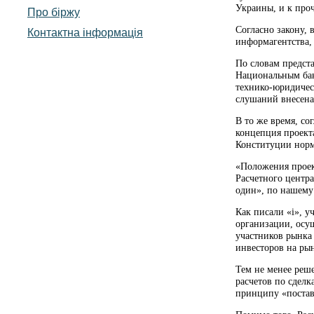
Украины, и к про
Про біржу
Согласно закону,
Контактна інформація
информагентства, 
По словам предст
Национальным бан
технико-юридическ
слушаний внесена
В то же время, с
концепция проект
Конституции норм
«Положения проект
Расчетного центра
один», по нашему
Как писали «і», 
организации, осу
участников рынка
инвесторов на ры
Тем не менее реш
расчетов по сдел
принципу «постав