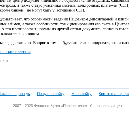
четный центр получает лицензию на осуществление отдельных банковск
контроля, а также статус участника системы электронных платежей (СЭП
кроме банков), не могут быть участниками СЭП.
едусматривает, что особенности ведения Нацбанком депозитарной и клир
ных займов, а также особенности функционирования его счета в Центра
 А это противоречит нормам из другой статьи документа, согласно кото
исключительно законом.
 еще достаточно. Вопрос в том — будут ли ее ликвидировать, кто и нас
ические известия
ицкая
итання-відповідь
Пошук по сайту
Мапа сайту
Контактна інфор
2007—2026 Фондова біржа «Перспектива». Усі права захищені.