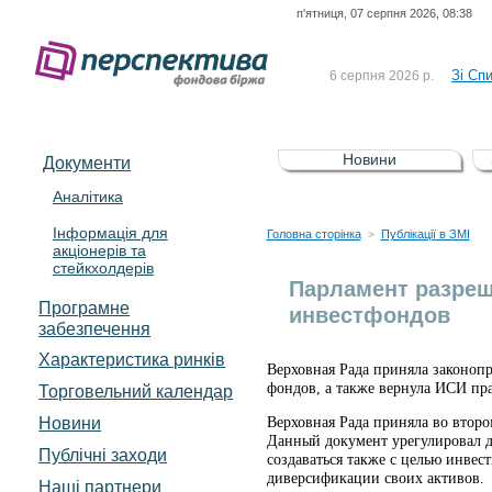
п'ятниця, 07 серпня 2026, 08:38
До Сп
4 серпня 2026 р.
відсоткова електронна 
Зі Сп
6 серпня 2026 р.
До Сп
5 серпня 2026 р.
UA4000239099)
Зі сп
5 серпня 2026 р.
Новини
Документи
UA4000232607)
До ув
5 серпня 2026 р.
Аналітика
Інформація для
До Сп
4 серпня 2026 р.
Головна сторінка
Публікації в ЗМІ
>
акціонерів та
відсоткова електронна 
стейкхолдерів
Зі Сп
6 серпня 2026 р.
Парламент разреш
Програмне
инвестфондов
забезпечення
Характеристика pинків
Верховная Рада приняла законо
фондов, а также вернула ИСИ пр
Торговельний календар
Новини
Верховная Рада приняла во втор
Данный документ урегулировал 
Публічні заходи
создаваться также с целью инвес
диверсификации своих активов.
Наші партнери