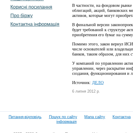
В частности, на фондовом рынке
Корисні посилання
облигаций, акций, банковских ме
Про біржу
активов, которые могут приобре
Контактна інформація
В финальной версии законопроек
будет требований к структуре ак
приобретения его бумаг на сумму
Помимо этого, закон вернул ИСИ
числе основателей или владельце
банков, таким образом, для них 
У компаний по управлению актив
управлении, через раскрытие ин
создания, функционирования и 
Источник:
ДЕЛО
6 липня 2012 р.
Питання-відповідь
Пошук по сайту
Мапа сайту
Контактна
інформація