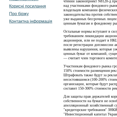
чтении законопроект N8120-д пре
над участниками фондового рынк
Корисні посилання
владельцев компании физических
Про біржу
законодательства против собстве
уже выданных бессрочных лиценз
Контактна інформація
ценным бумагам и фондовому рын
Остальные нормы вступают в сил
требованием ликвидации акционе
акционеров, или не подает в НК
после регистрации допэмиссии ак
выявлены нарушения, которые уж
ценных бумаг от компаний, суще
— считает член торгового комите
Участникам фондового рынка гро
150% стоимости размещения рекл
Штрафовать также будут за рекл
несостоявшимся (100-200% стоим
организации, которые будут рас
составит 150-300% стоимости ре
Для защиты прав держателей корп
собственности на бумаги не осво
апелляционный хозяйственный су
"кредиторские требования" ЗНКИ
"Инвестиционный капитал Украин