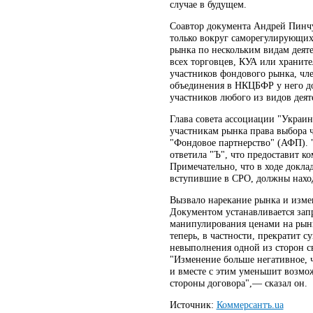
случае в будущем.
Соавтор документа Андрей Пинчу
только вокруг саморегулирующих
рынка по нескольким видам деяте
всех торговцев, КУА или хранит
участников фондового рынка, чле
объединения в НКЦБФР у него до
участников любого из видов деят
Глава совета ассоциации "Украин
участникам рынка права выбора 
"Фондовое партнерство" (АФП). 
ответила "Ъ", что предоставит к
Примечательно, что в ходе докла
вступившие в СРО, должны находи
Вызвало нарекание рынка и изме
Документом устанавливается зап
манипулирования ценами на рынк
теперь, в частности, прекратит 
невыполнения одной из сторон с
"Изменение больше негативное, 
и вместе с этим уменьшит возмо
стороны договора",— сказал он.
Источник:
Коммерсантъ.ua