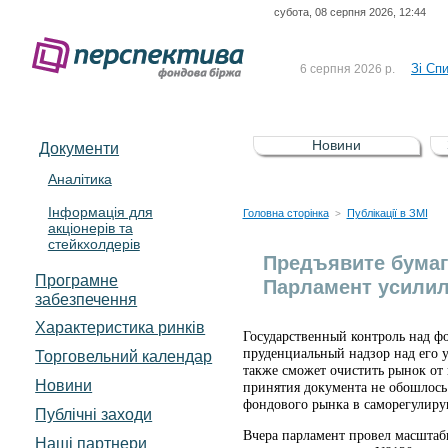
субота, 08 серпня 2026, 12:44
До Сп
4 серпня 2026 р.
відсоткова електронна 
Зі Сп
6 серпня 2026 р.
До Сп
5 серпня 2026 р.
UA4000239099)
Зі сп
5 серпня 2026 р.
Новини
Документи
UA4000232607)
До ув
5 серпня 2026 р.
Аналітика
Інформація для
До Сп
4 серпня 2026 р.
Головна сторінка
Публікації в ЗМІ
>
акціонерів та
відсоткова електронна 
стейкхолдерів
Зі Сп
6 серпня 2026 р.
Предъявите бумаг
Програмне
Парламент усилил
забезпечення
Характеристика pинків
Государственный контроль над ф
пруденциальный надзор над его 
Торговельний календар
также сможет очистить рынок от
Новини
принятия документа не обошлось 
фондового рынка в саморегулирую
Публічні заходи
Вчера парламент провел масштаб
Наші партнери