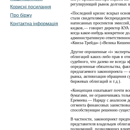
регулирующий рынок долговых и
Корисні посилання
«Последний кризис вскрыл осно
Про біржу
стали свидетелями беспрецедент
написанных проспектов эмиссий,
Контактна інформація
кидков,— говорит директор КУА 
когда какое-нибудь конкретное 
административную ответственнос
«Квиза-Трейда» («Велика Кишеня»
Другие опрошенные «i» эксперты 
облигаций каких-либо прав в от
судебного, что далеко не всегда
определенные обязательства, фак
предлагаемого законопроекта — 
рынка, активизация обращения 
биржевых облигаций и т.д.).
«Концепция охватывает почти в
бумагами, не ограничиваясь тол
Еремеева.— Наряду с анализом д
сегмента финансовых заимствова
способствующие решению сущес
В частности, законопроект предп
представителя владельцев облига
полномочий, позволяющих влиять