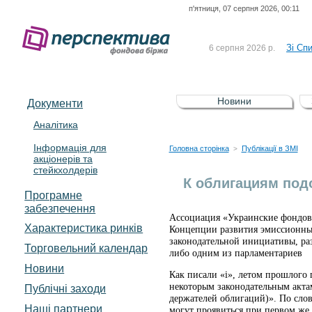
п'ятниця, 07 серпня 2026, 00:11
До Сп
4 серпня 2026 р.
відсоткова електронна 
Зі Сп
6 серпня 2026 р.
До Сп
5 серпня 2026 р.
UA4000239099)
Зі сп
5 серпня 2026 р.
Новини
Документи
UA4000232607)
До ув
5 серпня 2026 р.
Аналітика
Інформація для
До Сп
4 серпня 2026 р.
Головна сторінка
Публікації в ЗМІ
>
акціонерів та
відсоткова електронна 
стейкхолдерів
Зі Сп
6 серпня 2026 р.
К облигациям под
Програмне
забезпечення
Ассоциация «Украинские фондовы
Характеристика pинків
Концепции развития эмиссионных
законодательной инициативы, ра
Торговельний календар
либо одним из парламентариев
Новини
Как писали «i», летом прошлого
некоторым законодательным акта
Публічні заходи
держателей облигаций)». По сло
Наші партнери
могут проявиться при первом же 