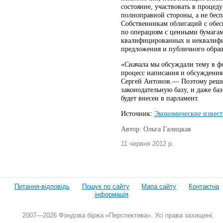
состояние, участвовать в процед
полноправной стороны, а не бес
Собственникам облигаций с обес
по операциям с ценными бумагам
квалифицированных и неквалифи
предложения и публичного обращ
«Сначала мы обсуждали тему в ф
процесс написания и обсуждения
Сергей Антонов.— Поэтому реши
законодательную базу, и даже ба
будет внесен в парламент.
Источник:
Экономические извест
Автор: Ольга Галицкая
11 червня 2012 р.
Питання-відповідь
Пошук по сайту
Мапа сайту
Контактна
інформація
2007—2026 Фондова біржа «Перспектива». Усі права захищені.