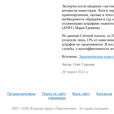
Эксперты после введения «льгот
интересов инвесторов. Хотя в пе
правонарушения, сколько в попо
необходимость обращения в суд 
уплаченными штрафами значител
(АУФТ) Марья Еремеева.
По данным Счетной палаты, за 2
уплатили лишь 13% от начисленны
штрафов не заканчивается. И пос
службы, о малоэффективности ко
Источник:
Экономические извест
Автор: Олег Сорочан
29 травня 2012 р.
Питання-відповідь
Пошук по сайту
Мапа сайту
Контактна
інформація
2007—2026 Фондова біржа «Перспектива». Усі права захищені.