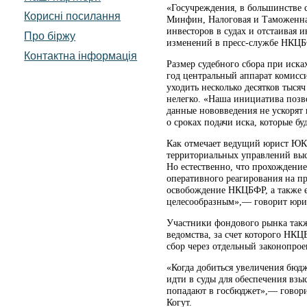
«Госучреждения, в большинстве 
Корисні посилання
Минфин, Налоговая и Таможенная
инвесторов в судах и отстаивая 
Про біржу
изменений в пресс-службе НКЦБ
Контактна інформація
Размер судебного сбора при иска
год центральный аппарат комисси
уходить несколько десятков тыся
нелегко. «Наша инициатива позво
данные нововведения не ускорят
о сроках подачи иска, которые 
Как отмечает ведущий юрист ЮК 
территориальных управлений выс
Но естественно, что прохождение
оперативного реагирования на п
освобождение НКЦБФР, а также е
целесообразным»,— говорит юри
Участники фондового рынка такж
ведомства, за счет которого НКЦ
сбор через отдельный законопрое
«Когда добиться увеличения бюдже
идти в суды для обеспечения взы
попадают в госбюджет»,— говори
Когут.