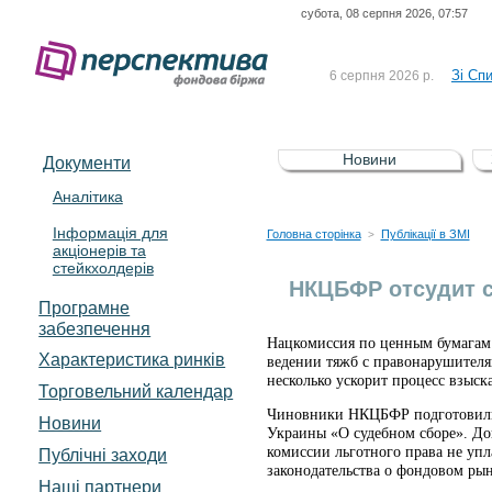
субота, 08 серпня 2026, 07:57
До Сп
4 серпня 2026 р.
відсоткова електронна 
Зі Сп
6 серпня 2026 р.
До Сп
5 серпня 2026 р.
UA4000239099)
Зі сп
5 серпня 2026 р.
Новини
Документи
UA4000232607)
До ув
5 серпня 2026 р.
Аналітика
Інформація для
До Сп
4 серпня 2026 р.
Головна сторінка
Публікації в ЗМІ
>
акціонерів та
відсоткова електронна 
стейкхолдерів
Зі Сп
6 серпня 2026 р.
НКЦБФР отсудит 
Програмне
забезпечення
Нацкомиссия по ценным бумагам 
Характеристика pинків
ведении тяжб с правонарушителя
несколько ускорит процесс взыс
Торговельний календар
Чиновники НКЦБФР подготовили 
Новини
Украины «О судебном сборе». До
комиссии льготного права не упл
Публічні заходи
законодательства о фондовом ры
Наші партнери