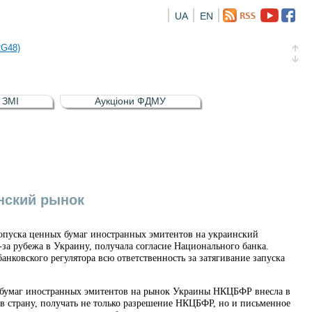
UA
EN
а облігація відсоткова електронна іменна (ISIN UA5000016726)
RG48)
и (ISIN UA4000239099)
и (ISIN UA4000232607)
в ЗМІ
Аукціони ФДМУ
а облігація відсоткова електронна іменна (ISIN UA5000016726)
RG48)
нский рынок
пуска ценных бумаг иностранных эмитентов на украинский
за рубежа в Украину, получала согласие Национального банка.
нковского регулятора всю ответственность за затягивание запуска
х бумаг иностранных эмитентов на рынок Украины НКЦБФР внесла в
 в страну, получать не только разрешение НКЦБФР, но и письменное