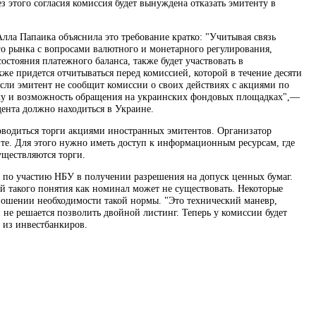
з этого согласия комиссия будет вынуждена отказать эмитенту в
а Папаика объяснила это требование кратко: "Учитывая связь
о рынка с вопросами валютного и монетарного регулирования,
стояния платежного баланса, также будет участвовать в
е придется отчитываться перед комиссией, которой в течение десяти
сли эмитент не сообщит комиссии о своих действиях с акциями по
ску и возможность обращения на украинских фондовых площадках",—
дента должно находиться в Украине.
оводиться торги акциями иностранных эмитентов. Организатор
те. Для этого нужно иметь доступ к информационным ресурсам, где
уществляются торги.
по участию НБУ в получении разрешения на допуск ценных бумаг.
ей такого понятия как номинал может не существовать. Некоторые
ношении необходимости такой нормы. "Это технический маневр,
 не решается позволить двойной листинг. Теперь у комиссии будет
н из инвестбанкиров.