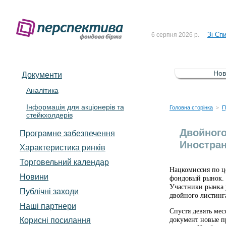
До Сп
4 серпня 2026 р.
Зі Сп
6 серпня 2026 р.
До Сп
5 серпня 2026 р.
Зі сп
5 серпня 2026 р.
Нов
Документи
До ув
5 серпня 2026 р.
Аналітика
Інформація для акціонерів та
До Сп
4 серпня 2026 р.
Головна сторінка
П
>
стейкхолдерів
Зі Сп
6 серпня 2026 р.
Двойного
Програмне забезпечення
Иностран
Характеристика pинків
Торговельний календар
Нацкомиссия по ц
Новини
фондовый рынок. П
Участники рынка 
Публічні заходи
двойного листинг
Наші партнери
Спустя девять ме
Корисні посилання
документ новые пр