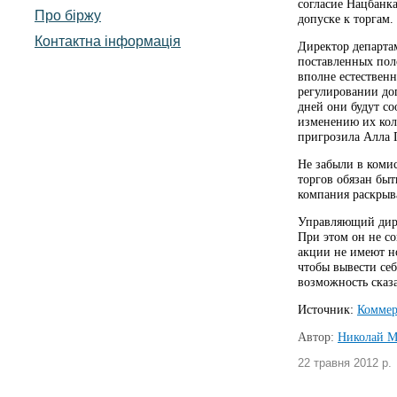
согласие Нацбанка
Про біржу
допуске к торгам.
Контактна інформація
Директор департа
поставленных пол
вполне естественн
регулировании до
дней они будут с
изменению их кол
пригрозила Алла 
Не забыли в коми
торгов обязан бы
компания раскрыв
Управляющий дире
При этом он не со
акции не имеют н
чтобы вывести себ
возможность сказа
Источник:
Коммер
Автор:
Николай М
22 травня 2012 р.