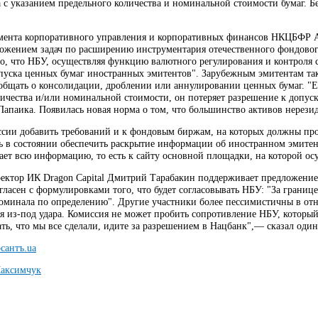
 с указанием предельного количества и номинальной стоимости бумаг. Бе
мента корпоративного управления и корпоративных финансов НКЦБФР Алл
ожением задач по расширению инструментария отечественного фондовог
о, что НБУ, осуществляя функцию валютного регулирования и контроля со
пуска ценных бумаг иностранных эмитентов". Зарубежным эмитентам такж
ообщать о консолидации, дроблении или аннулировании ценных бумаг. "Е
ичества и/или номинальной стоимости, он потеряет разрешение к допу
Папаика. Появилась новая норма о том, что большинство активов нерези
ссии добавить требований и к фондовым биржам, на которых должны пр
ть в состоянии обеспечить раскрытие информации об иностранном эмитен
ает всю информацию, то есть к сайту основной площадки, на которой ос
ктор ИК Dragon Capital Дмитрий Тарабакин поддерживает предложение 
гласен с формулировками того, что будет согласовывать НБУ: "За границ
оминала по определению". Другие участники более пессимистичны в от
я из-под удара. Комиссия не может пробить сопротивление НБУ, который
ть, что мы все сделали, идите за разрешением в Нацбанк",— сказал оди
сантъ.ua
аксимчук