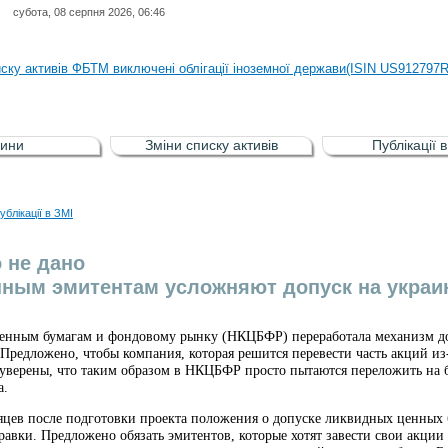
субота, 08 серпня 2026, 06:46
иску активів регульованого фондового ринку (РФР) включена Корпоративн
иску активів ФБТМ виключені облігації іноземної держави(ISIN US912797
иску активів РФР включені Облігація внутрішніх державних позик Україн
иску активів РФР виключені Облігація внутрішніх державних позик Україн
ини
Зміни списку активів
Публікації 
аги власників облігацій ISIN UA5000008459 серії В ТОВ"ФАСТФІНАНС"
иску активів регульованого фондового ринку (РФР) включена Корпоративн
ублікації в ЗМІ
иску активів ФБТМ виключені облігації іноземної держави(ISIN US912797
 не дано
ным эмитентам усложняют допуск на украи
енным бумагам и фондовому рынку (НКЦБФР) переработала механизм до
редложено, чтобы компания, которая решится перевести часть акций из-
уверены, что таким образом в НКЦБФР просто пытаются переложить на ба
а.
сяцев после подготовки проекта положения о допуске ликвидных ценны
авки. Предложено обязать эмитентов, которые хотят завести свои акции