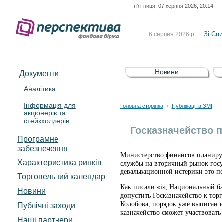
п'ятниця, 07 серпня 2026, 20:14
До Сп
4 серпня 2026 р.
відсоткова електронна 
Зі Сп
6 серпня 2026 р.
До Сп
5 серпня 2026 р.
UA4000239099)
Зі сп
5 серпня 2026 р.
Новини
Документи
UA4000232607)
До ув
5 серпня 2026 р.
Аналітика
Інформація для
До Сп
4 серпня 2026 р.
Головна сторінка
Публікації в ЗМІ
>
акціонерів та
відсоткова електронна 
стейкхолдерів
Зі Сп
6 серпня 2026 р.
Госказначейство 
Програмне
забезпечення
Министерство финансов планирует
Характеристика pинків
службы на вторичный рынок госу
девальвационной истерики это п
Торговельний календар
Как писали «i», Национальный б
Новини
допустить Госказначейство к то
Колобова, порядок уже выписан и
Публічні заходи
казначейство сможет участвовать
Наші партнери