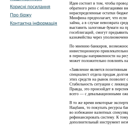
Идея состоит в том, чтобы пров
Корисні посилання
обратного репо с облигациями вн
нераспределенные остатки бюдже
Про біржу
Минфина предполагает, что если 
займа, а в случае невозврата сре
Контактна інформація
выставить залоговые бумаги на п
гособлигаций, смогут предъявит
казначейства через уполномочен
По мнению банкиров, возможнос
инвестиционную привлекательнос
в периоды напряженности на рес
может положительно повлиять на
«Заявление является позитивным 
специалист отдела продаж долго
этих средств на рынок позволит
Стабильность ситуации с ликвидн
Правда, это произойдет в персп
всего — с девальвационными ож
В то же время некоторые эксперт
Нацбанк, то покупать ресурсы ба
во избежание валютных спекуляц
рефинансировать систему. К тому
дополнительный инструмент неэ