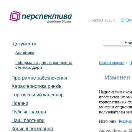
До Сп
4 серпня 2026 р.
Зі Сп
6 серпня 2026 р.
До Сп
5 серпня 2026 р.
Зі сп
5 серпня 2026 р.
Нов
Документи
До ув
5 серпня 2026 р.
Аналітика
Інформація для акціонерів та
До Сп
4 серпня 2026 р.
Головна сторінка
П
>
стейкхолдерів
Зі Сп
6 серпня 2026 р.
Изменен 
Програмне забезпечення
Характеристика pинків
Национальная ком
Торговельний календар
проспектов их эм
корпоративных фи
Новини
эмиссии опционны
Публічні заходи
пользователем зем
Наші партнери
Источник:
Коммер
Корисні посилання
Автор: Николай 