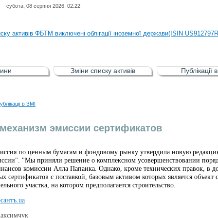
субота, 08 серпня 2026, 02:22
иску активів регульованого фондового ринку (РФР) включена Корпоративн
иску активів ФБТМ виключені облігації іноземної держави(ISIN US912797
иску активів РФР включені Облігація внутрішніх державних позик Україн
иску активів РФР виключені Облігація внутрішніх державних позик Україн
ини
Зміни списку активів
Публікації 
аги власників облігацій ISIN UA5000008459 серії В ТОВ"ФАСТФІНАНС"
иску активів регульованого фондового ринку (РФР) включена Корпоративн
ублікації в ЗМІ
иску активів ФБТМ виключені облігації іноземної держави(ISIN US912797
механизм эмиссии сертификатов
иссия по ценным бумагам и фондовому рынку утвердила новую редакци
иссии". "Мы приняли решение о комплексном усовершенствовании порядк
нансов комиссии Алла Папаика. Однако, кроме технических правок, в д
х сертификатов с поставкой, базовым активом которых является объект 
ельного участка, на котором предполагается строительство.
сантъ.ua
Максимчук