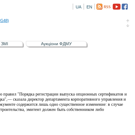
UA
EN
а облігація відсоткова електронна іменна (ISIN UA5000016726)
RG48)
и (ISIN UA4000239099)
и (ISIN UA4000232607)
в ЗМІ
Аукціони ФДМУ
а облігація відсоткова електронна іменна (ISIN UA5000016726)
RG48)
ю правил "Порядка регистрации выпуска опционных сертификатов и
а",— сказала директор департамента корпоративного управления и
окументе содержится лишь одно существенное изменение: в случае
строительства, эмитент должен быть собственником либо