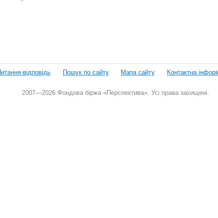
итання-відповідь
Пошук по сайту
Мапа сайту
Контактна інфор
2007—2026 Фондова біржа «Перспектива». Усі права захищені.