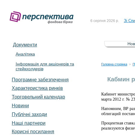
До Сп
4 серпня 2026 р.
Зі Сп
6 серпня 2026 р.
До Сп
5 серпня 2026 р.
Зі сп
5 серпня 2026 р.
Нов
Документи
До ув
5 серпня 2026 р.
Аналітика
Інформація для акціонерів та
До Сп
4 серпня 2026 р.
Головна сторінка
П
>
стейкхолдерів
Зі Сп
6 серпня 2026 р.
Кабмин р
Програмне забезпечення
Характеристика pинків
Кабинет министро
Торговельний календар
марта 2012 г. № 23
Новини
Напомним, ВР раз
облигаций постано
Публічні заходи
Наші партнери
Процентная ставк
реализуются физи
Корисні посилання