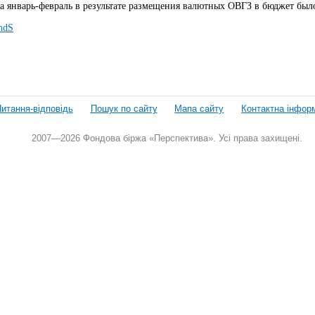
а январь-февраль в результате размещения валютных ОВГЗ в бюджет было
ndS
.
итання-відповідь
Пошук по сайту
Мапа сайту
Контактна інфор
2007—2026 Фондова біржа «Перспектива». Усі права захищені.