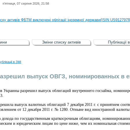
п'ятниця, 07 серпня 2026, 21:58
иску активів регульованого фондового ринку (РФР) включена Корпоративн
иску активів ФБТМ виключені облігації іноземної держави(ISIN US912797
иску активів РФР включені Облігація внутрішніх державних позик Україн
иску активів РФР виключені Облігація внутрішніх державних позик Україн
ини
Зміни списку активів
Публікації 
аги власників облігацій ISIN UA5000008459 серії В ТОВ"ФАСТФІНАНС"
иску активів регульованого фондового ринку (РФР) включена Корпоративн
ублікації в ЗМІ
иску активів ФБТМ виключені облігації іноземної держави(ISIN US912797
азрешил выпуск ОВГЗ, номинированных в е
в Украины разрешил выпуск облигаций внутреннего госзайма, номиниро
3.
решила выпуск валютных облигаций 7 декабря 2011 г. с принятием соот
влением от 12 декабря 2011 г. № 1280. Отныне вид иностранной валюты 
а дохода по государственным краткосрочным облигациям, номинированны
ческим и юридическим лицам по цене ниже, чем их номинальная стоимо