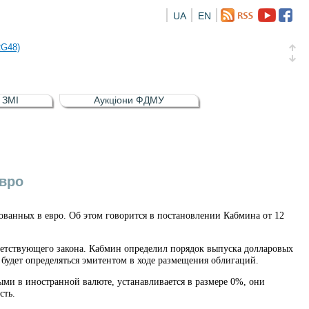
UA
EN
а облігація відсоткова електронна іменна (ISIN UA5000016726)
RG48)
и (ISIN UA4000239099)
и (ISIN UA4000232607)
в ЗМІ
Аукціони ФДМУ
а облігація відсоткова електронна іменна (ISIN UA5000016726)
RG48)
вро
ванных в евро. Об этом говорится в постановлении Кабмина от 12
ветствующего закона. Кабмин определил порядок выпуска долларовых
будет определяться эмитентом в ходе размещения облигаций.
ми в иностранной валюте, устанавливается в размере 0%, они
сть.