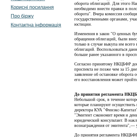
оборота облигаций. Для этого 
Корисні посилання
необходимо внести правки в пол
оборота". Вчера комиссия сообщи
Про біржу
государственными органами, уча
юстиции.
Контактна інформація
Изменения в закон "О ценных бу
обращения облигаций, были внесе
только в случае выкупа им всего
облигаций. Воспользоваться данн
больше ранее указанного в просп
Согласно принятому НКЦБФР док
проспекта не позже чем за 15 дн
заявление об остановке оборота
его восстановления может пройти
До принятия регламента НКЦБ
Небольшой срок, в течение котор
которые планируют осуществить 
директора КУА "Финэкс-Капитал"
"Эмитент сэкономит время и деньг
юридический консультант. В накл
вознаграждения от эмитента",— у
До принятия регламента НКЦБФР 