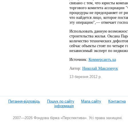
связано с тем, что юристы комп
торгового комитета ассоциации 
процедуры не предохраняет от ри
что найдется лицо, которое пост
эту операцию",— отмечает госпо
Использовать данную возможност
строительства жилья. Оксана Пар
количество технических дефолтов
сейчас объекты стоят по четыре 
независимый эксперт по недвиж
Источник:
Коммерсантъ.ua
Автор:
Николай Максимчук
13 березня 2012 р.
Питання-відповідь
Пошук по сайту
Мапа сайту
Контактна
інформація
2007—2026 Фондова біржа «Перспектива». Усі права захищені.