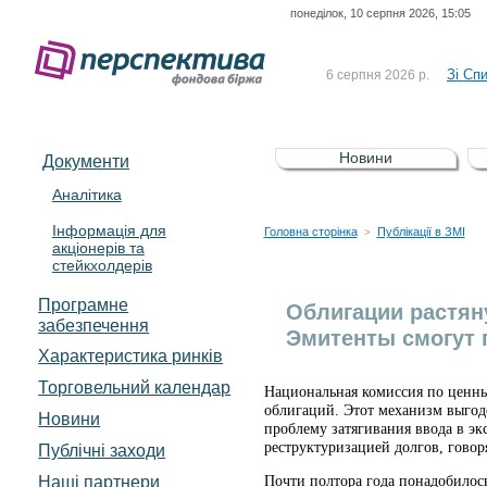
понеділок, 10 серпня 2026, 15:05
До Сп
4 серпня 2026 р.
відсоткова електронна 
Зі Сп
6 серпня 2026 р.
До Сп
5 серпня 2026 р.
UA4000239099)
Зі сп
5 серпня 2026 р.
Новини
Документи
UA4000232607)
До ув
5 серпня 2026 р.
Аналітика
Інформація для
До Сп
4 серпня 2026 р.
Головна сторінка
Публікації в ЗМІ
>
акціонерів та
відсоткова електронна 
стейкхолдерів
Зі Сп
6 серпня 2026 р.
Програмне
Облигации растян
забезпечення
Эмитенты смогут 
Характеристика pинків
Торговельний календар
Национальная комиссия по ценны
облигаций. Этот механизм выгод
Новини
проблему затягивания ввода в э
реструктуризацией долгов, говор
Публічні заходи
Наші партнери
Почти полтора года понадобилос