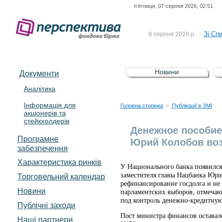
п'ятниця, 07 серпня 2026, 02:51
До Сп
4 серпня 2026 р.
відсоткова електронна 
Зі Сп
6 серпня 2026 р.
До Сп
5 серпня 2026 р.
UA4000239099)
Зі сп
5 серпня 2026 р.
Новини
Документи
UA4000232607)
До ув
5 серпня 2026 р.
Аналітика
Інформація для
До Сп
4 серпня 2026 р.
Головна сторінка
Публікації в ЗМІ
>
акціонерів та
відсоткова електронна 
стейкхолдерів
Зі Сп
6 серпня 2026 р.
Денежное пособие
Програмне
Юрий Колобов во
забезпечення
Характеристика pинків
У Национального банка появился 
заместителя главы Нацбанка Юри
Торговельний календар
рефинансирование госдолга и не
Новини
парламентских выборов, отмечают
под контроль денежно-кредитную
Публічні заходи
Пост министра финансов оставал
Наші партнери