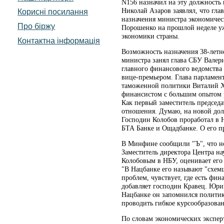
N156 назначил на эту должность
Николай Азаров заявлял, что гла
Корисні посилання
назначения министра экономичес
Про біржу
Порошенко на прошлой неделе уже
экономики страны.
Контактна інформація
Возможность назначения 38-летне
министра занял глава СБУ Валер
главного финансового ведомства
вице-премьером. Глава парламент
таможенной политики Виталий Х
финансистом с большим опытом р
Как первый заместитель председа
отношения. Думаю, на новой дол
Господин Колобов проработал в Н
БТА Банке и Ощадбанке. О его пр
В Минфине сообщили "Ъ", что нов
Заместитель директора Центра н
Колобовым в НБУ, оценивает его
"В Нацбанке его называют "схемщ
проблем, чувствует, где есть фи
добавляет господин Кравец. Юрий
Нацбанке он запомнился политико
проводить гибкое курсообразова
По словам экономических эксперт