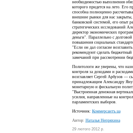
необходимостью выполнения обяза
которого придется на лето. Его 
способна полноценно рассчитыва
внешние рынки для нас закрыты, 
банковской системой, его опыт 
стратегических исследований Ал
директор экономических програ
деньги". Параллельно с долгово
повышения социальных стандарто
"Если он дал согласие возглавит
рекомендуют сделать бюджетный 
замечаний при рассмотрении бюд
Политологи же уверены, что назн
контроля за доходами и расходам
возглавляет Сергей Арбузов — с
принадлежащим Александру Янук
монетарную и фискальную политик
"Выстроенная денежная вертикаль
усилия, направленные на контрол
парламентских выборов.
Источник:
Коммерсантъ.ua
Автор:
Наталья Непряхина
29 лютого 2012 р.