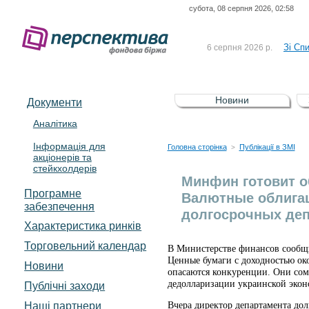
субота, 08 серпня 2026, 02:58
До Сп
4 серпня 2026 р.
відсоткова електронна 
Зі Сп
6 серпня 2026 р.
До Сп
5 серпня 2026 р.
UA4000239099)
Зі сп
5 серпня 2026 р.
Новини
Документи
UA4000232607)
До ув
5 серпня 2026 р.
Аналітика
Інформація для
До Сп
4 серпня 2026 р.
Головна сторінка
Публікації в ЗМІ
>
акціонерів та
відсоткова електронна 
стейкхолдерів
Зі Сп
6 серпня 2026 р.
Минфин готовит 
Програмне
Валютные облигац
забезпечення
долгосрочных деп
Характеристика pинків
Торговельний календар
В Министерстве финансов сообщи
Ценные бумаги с доходностью ок
Новини
опасаются конкуренции. Они сом
дедолларизации украинской эко
Публічні заходи
Наші партнери
Вчера директор департамента д