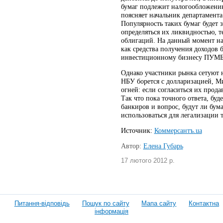
бумаг подлежит налогообложению
поясняет начальник департамент
Популярность таких бумаг будет 
определяться их ликвидностью, т
облигаций. На данный момент на
как средства получения доходов 
инвестиционному бизнесу ПУМБ
Однако участники рынка сетуют н
НБУ борется с долларизацией, М
огней: если согласиться их прода
Так что пока точного ответа, бу
банкиров и вопрос, будут ли бу
использоваться для легализации 
Источник:
Коммерсантъ.ua
Автор:
Елена Губарь
17 лютого 2012 р.
Питання-відповідь
Пошук по сайту
Мапа сайту
Контактна
інформація