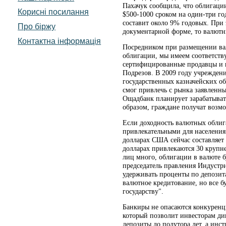
Пахачук сообщила, что облигаци
Корисні посилання
$500-1000 сроком на один-три год
составит около 9% годовых. При
Про біржу
документарной форме, то валютн
Контактна інформація
Посредником при размещении ва
облигации, мы имеем соответств
сертифицированные продавцы и п
Подрезов. В 2009 году учреждени
государственных казначейских об
смог привлечь с рынка заявленные
Ощадбанк планирует зарабатывать
образом, граждане получат возм
Если доходность валютных облиг
привлекательными для населения.
долларах США сейчас составляет
долларах привлекаются 30 крупн
лиц много, облигации в валюте б
председатель правления Индустр
удерживать проценты по депозита
валютное кредитование, но все бу
государству".
Банкиры не опасаются конкуренц
который позволит инвесторам ди
депозиты до полутора лет, а инс