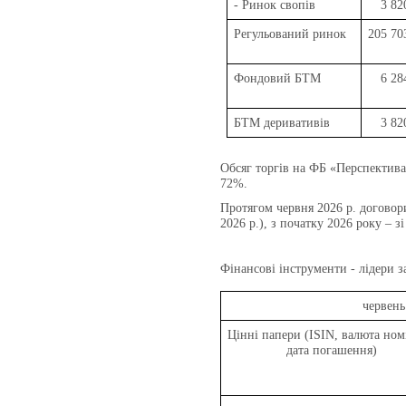
- Ринок свопів
3 82
Регульований ринок
205 70
Фондовий БТМ
6 28
БТМ деривативів
3 82
Обсяг торгів на ФБ «Перспектива»
72
%.
Протягом червня 2026 р. договор
2026 р.), з початку 2026 року – зі
Фінансові інструменти - лідери з
червень
Цінні папери (ISIN, валюта ном
дата погашення)