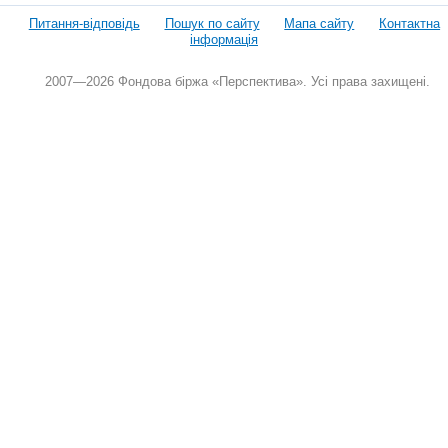
Питання-відповідь
Пошук по сайту
Мапа сайту
Контактна
інформація
2007—2026 Фондова біржа «Перспектива». Усі права захищені.