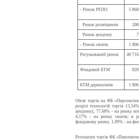
- Ринок РЕПО
5 868
Ринок розміщення
200
Ринок аукціону
7
- Ринок свопів
1 806
Регульований ринок
40 716
Фондовий БТМ
820
БТМ деривативів
1 806
Обсяг торгів на ФБ «Перспектив
розрізі технологій торгів 13,5
аукціону), 77,68% - на ринку ко
4,17% - на ринку свопів; в ро
фондовому ринку, 1,89% - на фо
Результати торгів ФБ «Перспектив