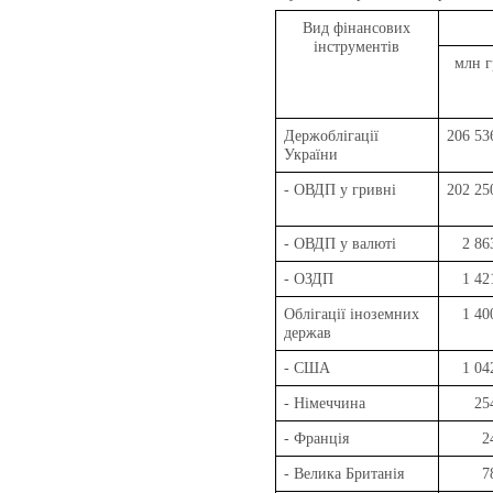
Вид фінансових
інструментів
млн г
Держоблігації
206 53
України
- ОВДП у гривні
202 25
- ОВДП у валюті
2 86
- ОЗДП
1 42
Облігації іноземних
1 40
держав
- США
1 04
- Німеччина
25
- Франція
2
- Велика Британія
7