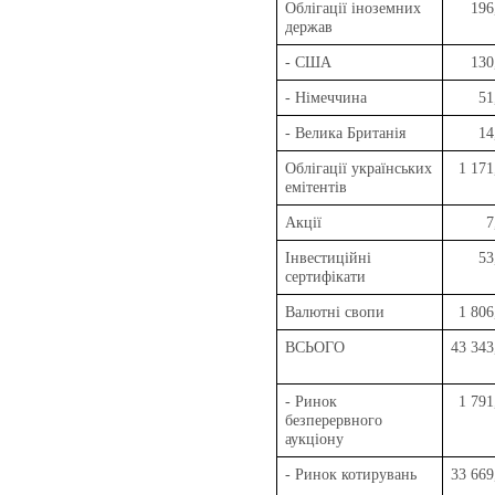
Облігації іноземних
196
держав
- США
130
- Німеччина
51
- Велика Британія
14
Облігації українських
1 171
емітентів
Акції
7
Інвестиційні
53
сертифікати
Валютні свопи
1 806
ВСЬОГО
43 343
- Ринок
1 791
безперервного
аукціону
- Ринок котирувань
33 669