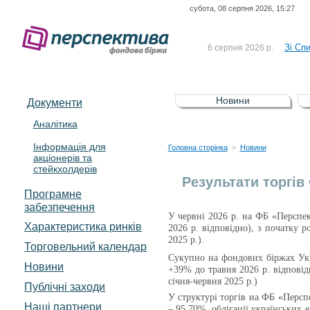
субота, 08 серпня 2026, 15:27
До Сп
4 серпня 2026 р.
відсоткова електронна 
Зі Сп
6 серпня 2026 р.
До Сп
5 серпня 2026 р.
UA4000239099)
Зі сп
5 серпня 2026 р.
Новини
Документи
UA4000232607)
До ув
5 серпня 2026 р.
Аналітика
Інформація для
До Сп
4 серпня 2026 р.
Головна сторінка
Новини
>
акціонерів та
відсоткова електронна 
стейкхолдерів
Зі Сп
6 серпня 2026 р.
Результати торгів
Програмне
забезпечення
У червні 2026 р. на ФБ «Перспек
Характеристика pинків
2026 р. відповідно), з початку 
2025 р.).
Торговельний календар
Сукупно на фондових біржах Укр
Новини
+39% до травня 2026 р. відповід
січня-червня
2025 р.
)
Публічні заходи
У структурі торгів на
ФБ «Перспе
Наші партнери
– 95,70%, облігації українських е