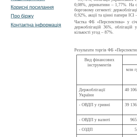
0,08%, деривативи – 1,77%. На о
Корисні посилання
борговому сегменті: держоблігаці
0,92%, акції та цінні папери ІСІ
Про біржу
Частка ФБ «Перспектива» у січ
Контактна інформація
держоблігацій 36%, облігацій 
кількості угод – 87%.
Результати торгів
ФБ «Перспекти
Вид фінансових
інструментів
млн г
Держоблігації
40 106
України
- ОВДП у гривні
39 136
- ОВДП у валюті
965
- ОЗДП
5