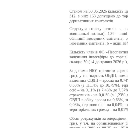
Станом на 30.06.2026
кількість 
312, з них 163 допущено до то
деривативних контрактів.
Структура списку активів за в
зовнішньої позики), 104 – інші 
облігації іноземних емітентів, 
іноземних емітентів, 6 – акції КІ
Кількість членів ФБ «Перспектив
залучення інвестфірм до торгів
складає 50 (+4 до травня 2026 р.),
За даними НБУ, протягом червня 
грн), у т.ч. вартість ОВДП, номі
валютних ОВДП – зросла на 0,74%
0,35% (з 11,14% до 10,79%). тер
осіб – на 0,11% (з 7,46% до 7,57
страховиків - на 0,01% (з 1,23% 
ОВДП в обігу зросла на 0,63%, з
0,08%, страховиків – на 0,04%; 
територіальних громад - на 0,01%
Обсяг розрахунків за операціями 
грн), у т.ч. на організованому 