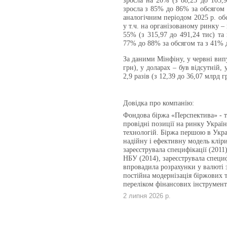
зросла на 20% (з 88,25 до 105,9
зросла з 85% до 86% за обсягом 
аналогічним періодом 2025 р. об
у т.ч. на організованому ринку –
55% (з 315,97 до 491,24 тис) та
77% до 88% за обсягом та з 41% д
За даними Мінфіну, у червні випу
грн), у доларах – був відсутній,
2,9 разів (з 12,39 до 36,07 млрд г
Довідка про компанію:
Фондова біржа «Перспектива» - те
провідні позиції на ринку Укра
технологій. Біржа першою в Укра
надійну і ефективну модель кліри
зареєструвала специфікації (2011
НБУ (2014), зареєструвала специф
впровадила розрахунки у валюті з
постійна модернізація біржових 
переліком фінансових інструмент
2 липня 2026 р.