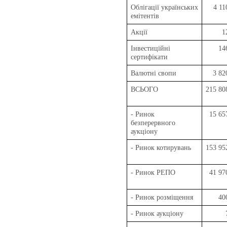
Облігації українських
4 11
емітентів
Акції
1
Інвестиційні
14
сертифікати
Валютні свопи
3 82
ВСЬОГО
215 80
- Ринок
15 65
безперервного
аукціону
- Ринок котирувань
153 95
- Ринок РЕПО
41 97
- Ринок розміщення
40
- Ринок аукціону