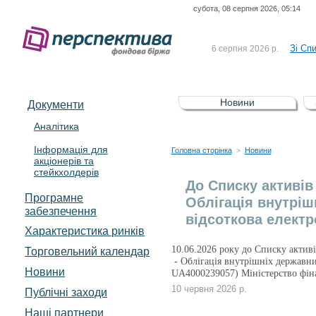
субота, 08 серпня 2026, 05:14
До Сп
4 серпня 2026 р.
відсоткова електронна 
Зі Сп
6 серпня 2026 р.
До Сп
5 серпня 2026 р.
UA4000239099)
Зі сп
5 серпня 2026 р.
Новини
Документи
UA4000232607)
До ув
5 серпня 2026 р.
Аналітика
Інформація для
До Сп
4 серпня 2026 р.
Головна сторінка
Новини
>
акціонерів та
відсоткова електронна 
стейкхолдерів
Зі Сп
6 серпня 2026 р.
До Списку активі
Програмне
Облігація внутріш
забезпечення
відсоткова електр
Характеристика pинків
10.06.2026 року до Списку актив
Торговельний календар
- Облігація внутрішніх державни
Новини
UA4000239057) Міністерство фін
10 червня 2026 р.
Публічні заходи
Наші партнери