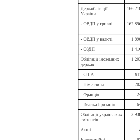
Держоблігації
166 21
України
- ОВДП у гривні
162 89
- ОВДП у валюті
1 89
- ОЗДП
1 41
Облігації іноземних
1 20
держав
- США
91
- Німеччина
20
- Франція
2
- Велика Британія
6
Облігації українських
2 93
емітентів
Акції
Інвестиційні
9