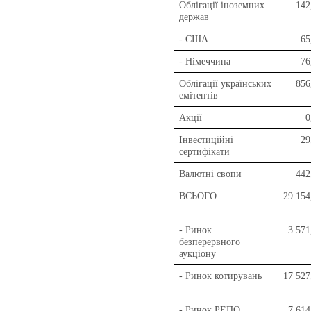
Облігації іноземних
142
держав
- США
65
- Німеччина
76
Облігації українських
856
емітентів
Акції
0
Інвестиційні
29
сертифікати
Валютні свопи
442
ВСЬОГО
29 154
- Ринок
3 571
безперервного
аукціону
- Ринок котирувань
17 527
- Ринок РЕПО
7 614