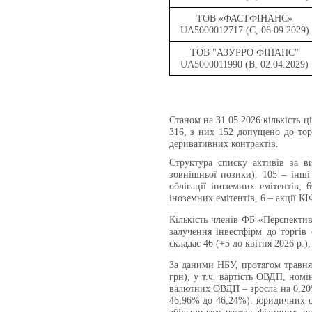
ТОВ «ФАСТФІНАНС»
UA5000012717 (C, 06.09.2029)
ТОВ "АЗУРРО ФІНАНС"
UA5000011990 (B, 02.04.2029)
Станом на 31.05.2026
кількість 
316, з них 152 допущено до то
деривативних контрактів.
Структура списку активів за в
зовнішньої позики), 105 – інші 
облігації іноземних емітентів, 
іноземних емітентів, 6 – акції КІ
Кількість членів ФБ «Перспектив
залучення інвестфірм до торгів 
складає 46 (+5 до квітня 2026 р.),
За даними НБУ, протягом травня 
грн), у т.ч. вартість ОВДП, номі
валютних ОВДП – зросла на 0,20%
46,96% до 46,24%). юридичних ос