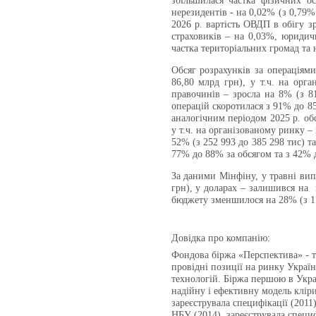
збільшилася частка фізичних о
нерезидентів - на 0,02% (з 0,79%
2026 р. вартість ОВДП в обігу з
страховиків – на 0,03%, юридич
частка територіальних громад та 
Обсяг розрахунків за операціям
86,80 млрд грн), у т.ч. на орг
правочинів – зросла на 8% (з 81
операцій скоротилася з 91% до 85
аналогічним періодом 2025 р. об
у т.ч. на організованому ринку –
52% (з 252 993 до 385 298 тис) т
77% до 88% за обсягом та з 42% д
За даними Мінфіну, у травні вип
грн), у доларах – залишився на 
бюджету зменшилося на 28% (з 17
Довідка про компанію:
Фондова біржа «Перспектива» - те
провідні позиції на ринку Укра
технологій. Біржа першою в Укра
надійну і ефективну модель кліри
зареєструвала специфікації (2011
НБУ (2014), зареєструвала специф