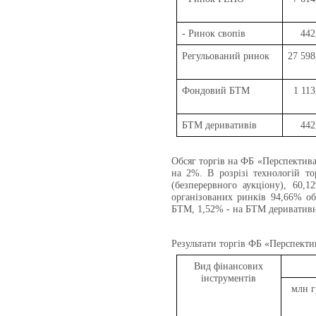
- Ринок свопів
442
Регульований ринок
27 598
Фондовий БТМ
1 113
БТМ деривативів
442
Обсяг торгів на ФБ «Перспектива
на 2%.
В розрізі технологій т
(безперервного аукціону), 60,
організованих ринків 94,66% о
БТМ, 1,52% - на БТМ деривативн
Результати торгів ФБ «Перспектив
Вид фінансових
інструментів
млн г