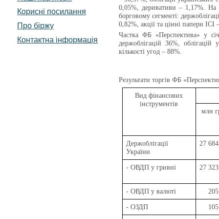
0,05%, деривативи – 1,17%. На
Корисні посилання
борговому сегменті: держоблігаці
0,82%, акції та цінні папери ІСІ
Про біржу
Частка ФБ «Перспектива» у січ
Контактна інформація
держоблігацій 36%, облігацій 
кількості угод – 88%.
Результати торгів
ФБ «Перспекти
Вид фінансових
інструментів
млн г
Держоблігації
27 684
України
- ОВДП у гривні
27 323
- ОВДП у валюті
205
- ОЗДП
105