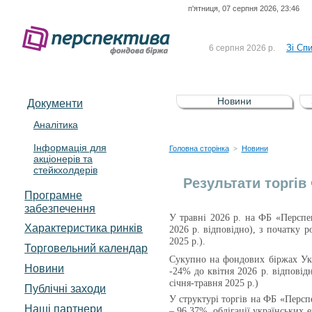
п'ятниця, 07 серпня 2026, 23:46
До Сп
4 серпня 2026 р.
відсоткова електронна 
Зі Сп
6 серпня 2026 р.
До Сп
5 серпня 2026 р.
UA4000239099)
Зі сп
5 серпня 2026 р.
Новини
Документи
UA4000232607)
До ув
5 серпня 2026 р.
Аналітика
Інформація для
До Сп
4 серпня 2026 р.
Головна сторінка
Новини
>
акціонерів та
відсоткова електронна 
стейкхолдерів
Зі Сп
6 серпня 2026 р.
Результати торгів
Програмне
забезпечення
У травні 2026 р. на ФБ «Перспе
Характеристика pинків
2026 р. відповідно), з початку 
2025 р.).
Торговельний календар
Сукупно на фондових біржах Укр
Новини
-24% до квітня 2026 р. відповід
січня-травня
2025 р.
)
Публічні заходи
У структурі торгів на
ФБ «Перспе
Наші партнери
– 96,37%, облігації українських е