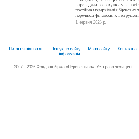
впровадила розрахунки у валюті з
постійна модернізація біржових 
переліком фінансових інструмент
1 червня 2026 р.
Питання-відповідь
Пошук по сайту
Мапа сайту
Контактна
інформація
2007—2026 Фондова біржа «Перспектива». Усі права захищені.