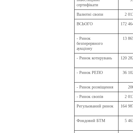
сертифікати
Валютні свопи
2 01
ВСЬОГО
172 46
- Ринок
13 86
безперервного
аукціону
- Ринок котирувань
120 28
- Ринок РЕПО
36 10
- Ринок розміщення
20
- Ринок свопів
2 01
Регульований ринок
164 98
Фондовий БТМ
5 46