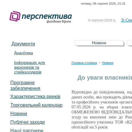
четвер, 06 серпня 2026, 21:31
До Сп
4 серпня 2026 р.
відсоткова електронна 
Зі Сп
6 серпня 2026 р.
До Сп
5 серпня 2026 р.
UA4000239099)
Зі сп
5 серпня 2026 р.
Новини
Документи
UA4000232607)
До ув
5 серпня 2026 р.
Аналітика
Інформація для
До Сп
4 серпня 2026 р.
Головна сторінка
Новини
>
акціонерів та
відсоткова електронна 
стейкхолдерів
Зі Сп
6 серпня 2026 р.
До уваги власникі
Програмне
забезпечення
Відповідно до повідомлення, над
Характеристика pинків
даних особи, яка провадить діяль
та професійних учасників органі
Торговельний календар
07.05.2026 р. на зборах вла
ОБМЕЖЕНОЮ ВІДПОВІДАЛЬНІСТЮ
Новини
згоду на внесення змін до Ріш
Публічні заходи
одноосібного учасника ТОВ «К20
облігацій на 5 років.
Наші партнери