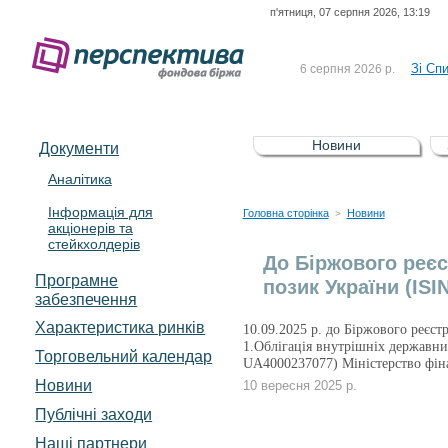
п'ятниця, 07 серпня 2026, 13:19
До Сп
4 серпня 2026 р.
відсоткова електронна 
Зі Сп
6 серпня 2026 р.
До Сп
5 серпня 2026 р.
UA4000239099)
Зі сп
5 серпня 2026 р.
Новини
Документи
UA4000232607)
До ув
5 серпня 2026 р.
Аналітика
Інформація для
До Сп
4 серпня 2026 р.
Головна сторінка
Новини
>
акціонерів та
відсоткова електронна 
стейкхолдерів
Зі Сп
6 серпня 2026 р.
До Біржового реєс
Програмне
позик України (ISI
забезпечення
Характеристика pинків
10.09.2025 р. до Біржового реєст
1.Облігація внутрішніх державни
Торговельний календар
UA4000237077) Міністерство фін
Новини
10 вересня 2025 р.
Публічні заходи
Наші партнери