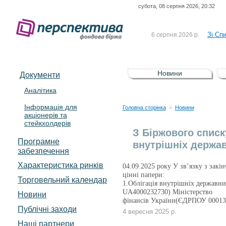
субота, 08 серпня 2026, 20:32
До Сп
4 серпня 2026 р.
відсоткова електронна 
Зі Сп
6 серпня 2026 р.
До Сп
5 серпня 2026 р.
UA4000239099)
Зі сп
5 серпня 2026 р.
Новини
Документи
UA4000232607)
До ув
5 серпня 2026 р.
Аналітика
Інформація для
До Сп
4 серпня 2026 р.
Головна сторінка
Новини
>
акціонерів та
відсоткова електронна 
стейкхолдерів
Зі Сп
6 серпня 2026 р.
З Біржового списк
Програмне
внутрішніх держав
забезпечення
Характеристика pинків
04.09.2025 року У зв’язку з закі
цінні папери:
Торговельний календар
1.Облігація внутрішніх державни
UA4000232730) Міністерство
Новини
фінансів України(ЄДРПОУ 00013
Публічні заходи
4 вересня 2025 р.
Наші партнери