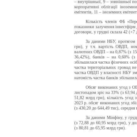
– внутрішньої, 9 – зовнішньої поз
корпоративні облігації іноземни
емітентів, 11 – іноземних емітенті
Кількість членів ФБ «Пер
показники залучення інвестфірм 
договори, у грудні склала 42 (+7 
За даними НБУ, протягом 
грн), у т.ч. вартість ОВДП, но
валютних ОВДП –
на 0,87% (з 1
5
36
,42%), банків – на 0,60% (
збільшилася частка фізичних осіб
частка територіальних громад не
частка ОВДП у власності НБУ зме
натомість частка банків збільшил
Обсяг виконаних угод з ОВ
листопадом зріс на 33% (з 63,94 
51,82 млрд грн), кількість угод 
2023 р. обсяг виконаних угод збі
(з 430,20 до 644,49 тис), середня
За даними Мінфіну, у груд
(з 72,88 до 60,95 млрд грн), у 
(з 80,81 до 65,95 млрд грн).