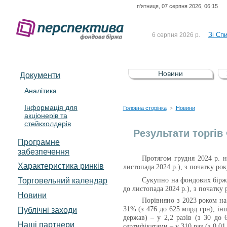
п'ятниця, 07 серпня 2026, 06:15
До Сп
4 серпня 2026 р.
відсоткова електронна 
Зі Сп
6 серпня 2026 р.
До Сп
5 серпня 2026 р.
UA4000239099)
Зі сп
5 серпня 2026 р.
Новини
Документи
UA4000232607)
До ув
5 серпня 2026 р.
Аналітика
Інформація для
До Сп
4 серпня 2026 р.
Головна сторінка
Новини
>
акціонерів та
відсоткова електронна 
стейкхолдерів
Зі Сп
6 серпня 2026 р.
Результати торгів
Програмне
забезпечення
Протягом грудня 2024 р. 
Характеристика pинків
листопада 2024 р.)
, з початку рок
Торговельний календар
Сукупно на фондових біржа
до листопада 2024 р.)
, з початку
Новини
Порівняно з 2023 роком на
Публічні заходи
31% (з 476 до 625 млрд грн), ін
держав) – у 2,2 разів (з 30 до 
Наші партнери
сертифікатами – у 310 раз (з 0,0