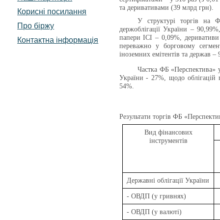
та деривативами (39 млрд грн).
Корисні посилання
У структурі торгів на Ф
Про біржу
держоблігації України – 90,99%,
папери ІСІ – 0,09%, деривативи
Контактна інформація
переважно у борговому сегмент
іноземних емітентів та держав – 
Частка ФБ «Перспектива» 
України
- 27%, щодо облігацій п
54%.
Результати торгів
ФБ «Перспекти
Вид фінансових
інструментів
Державні облігації України
- ОВДП (у гривнях)
- ОВДП (у валюті)