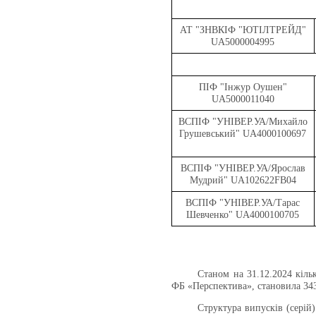
АТ "ЗНВКІФ "ЮТІЛТРЕЙД"
UA5000004995
ПІФ "Інжур Оушен"
UA5000011040
ВСПІФ "УНІВЕР.УА/Михайло
Грушевський" UA4000100697
ВСПІФ "УНІВЕР.УА/Ярослав
Мудрий" UA102622FB04
ВСПІФ "УНІВЕР.УА/Тарас
Шевченко" UA4000100705
Станом на 31.12.2024 кіль
ФБ «Перспектива», становила 343,
Структура випусків (серій)