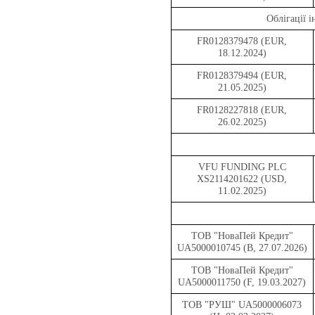
Облігації
FR0128379478 (EUR,
18.12.2024)
FR0128379494 (EUR,
21.05.2025)
FR0128227818 (EUR,
26.02.2025)
VFU FUNDING PLC
XS2114201622 (U
SD,
1
1.02.2025)
ТОВ "НоваПей Кредит"
UA5000010745 (B, 27.07.2026)
ТОВ "НоваПей Кредит"
UA5000011750 (F, 19.03.2027)
ТОВ "РУШ" UA5000006073