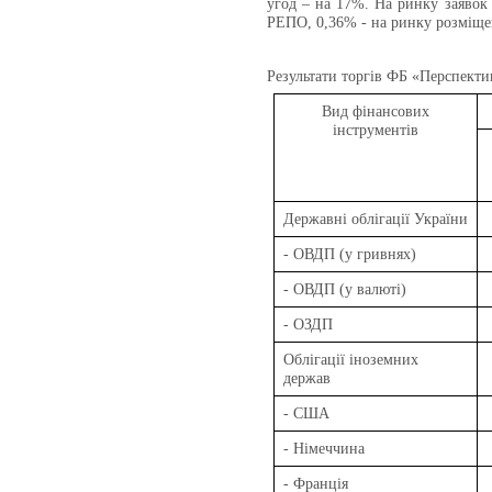
угод – на 17%. На ринку заявок 
РЕПО, 0,36% - на ринку розміще
Результати торгів
ФБ «Перспекти
Вид фінансових
інструментів
Державні облігації України
- ОВДП (у гривнях)
- ОВДП (у валюті)
- ОЗДП
Облігації іноземних
держав
- США
- Німеччина
- Франція