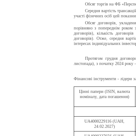
Обсяг торгів на ФБ «Перспе
Середня вартість трансакці
участі фізичних осіб цей показн
Обсяг договорів, укладени
порівняно з попереднім роком з
договорів), кількість договорі
договорів). Отже, середня варті
інтересах індивідуальних інвестор
Протягом грудня догово
листопада
), з початку 2024 року –
Фінансові інструменти - лідери з
Цінні папери (
ISIN
,
валюта
номіналу, дата погашення)
UA4000229116 (UAH,
24.02.2027)