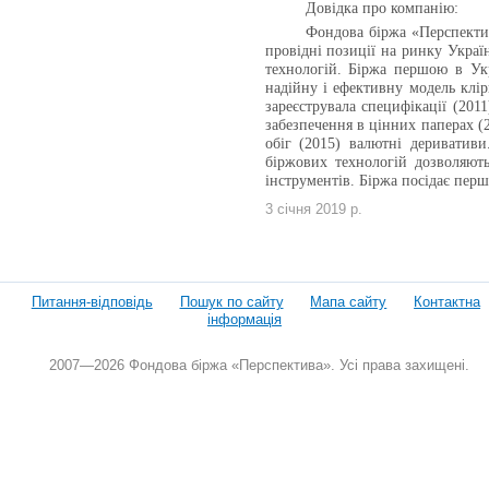
Довідка про компанію:
Фондова біржа «Перспектива
провідні позиції на ринку Укра
технологій. Біржа першою в Укр
надійну і ефективну модель клір
зареєструвала специфікації (201
забезпечення в цінних паперах (
обіг (2015) валютні деривативи
біржових технологій дозволяют
інструментів. Біржа посідає перш
3 січня 2019 р.
Питання-відповідь
Пошук по сайту
Мапа сайту
Контактна
інформація
2007—2026 Фондова біржа «Перспектива». Усі права захищені.