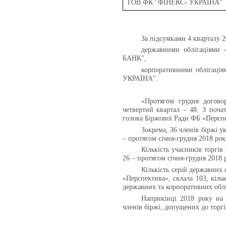
ТОВ ФК "ФІНЕКС- УКРАЇНА"
За підсумками 4 кварталу 2
державними облігаціям
БАНК",
корпоративними облігаці
УКРАЇНА".
«Протягом грудня догово
четвертий квартал – 48. З поча
голова Біржової Ради ФБ «Персп
Зокрема, 36 членів біржі у
– протягом січня-грудня 2018 рок
Кількість учасників торгів
26 – протягом січня-грудня 2018 
Кількість серій державних 
«Перспектива», склала 103, кіль
державних та корпоративних обліг
Наприкінці 2018 року на 
членів біржі, допущених до торгі