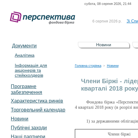
субота, 08 серпня 2026, 21:44
До Сп
4 серпня 2026 р.
відсоткова електронна 
Зі Сп
6 серпня 2026 р.
До Сп
5 серпня 2026 р.
UA4000239099)
Зі сп
5 серпня 2026 р.
Новини
Документи
UA4000232607)
До ув
5 серпня 2026 р.
Аналітика
Інформація для
До Сп
4 серпня 2026 р.
Головна сторінка
Новини
>
акціонерів та
відсоткова електронна 
стейкхолдерів
Зі Сп
6 серпня 2026 р.
Члени Біржі - ліде
Програмне
кварталі 2018 рок
забезпечення
Характеристика pинків
Фондова біржа «Перспектива
4 кварталі 2018 року (в розрізі в
Торговельний календар
Новини
1) за державними облігаці
Публічні заходи
Члени біржі
Наші партнери