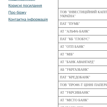
Корисні посилання
Про біржу
ТОВ "ІНВЕСТИЦІЙНИЙ КАПІ
УКРАЇНА"
Контактна інформація
ПАТ "ПУМБ"
АТ "АЛЬФА-БАНК"
ПАТ "КБ "ГЛОБУС"
АТ "ОТП БАНК"
АТ "МІБ"
АТ "БАНК АВАНГАРД"
АБ "УКРГАЗБАНК"
ПАТ "КРЕДОБАНК"
ТОВ "ПРОФІ-Т ЦІННІ ПАПЕР
АТ "УКРСИББАНК"
АТ "МІСТО БАНК"