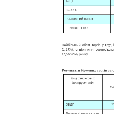
Акції
ВСЬОГО
- адресний ринок
- ринок РЕПО
Найбільший обсяг торгів у грудн
(1,19%), опціонними сертифіка
адресному ринку.
Результати біржових торгів за с
Вид фінансових
інструментів
мл
1
ОВДП
Державні деривативи