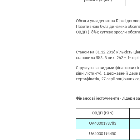
- ринок аукціону
Обсяги укладених на Біржі догово
Позитивною була динаміка обсягів 
ОВДП (+8%); суттєво зросли обсяги 
Станом на 31.12.2016 кількість ці
становила 583. З них: 262 – 1-го рів
Структура за видами фінансових інст
рівні лістингу), 1 державний дерив
сертифікатів, 27 серії опціонних се
Фінансові інструменти - лідери з
ОВДП (ISIN)
UA4000193783
UA4000194450