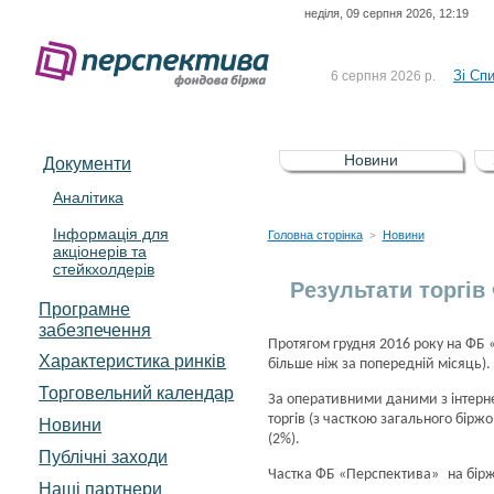
неділя, 09 серпня 2026, 12:19
До Сп
4 серпня 2026 р.
відсоткова електронна 
Зі Сп
6 серпня 2026 р.
До Сп
5 серпня 2026 р.
UA4000239099)
Зі сп
5 серпня 2026 р.
Новини
Документи
UA4000232607)
До ув
5 серпня 2026 р.
Аналітика
Інформація для
До Сп
4 серпня 2026 р.
Головна сторінка
Новини
>
акціонерів та
відсоткова електронна 
стейкхолдерів
Зі Сп
6 серпня 2026 р.
Результати торгів
Програмне
забезпечення
Протягом грудня 2016 року на ФБ 
Характеристика pинків
більше ніж за попередній місяць).
Торговельний календар
За оперативними даними з інтерне
торгів (з часткою загального біржо
Новини
(2%).
Публічні заходи
Частка ФБ «Перспектива»
на бір
Наші партнери