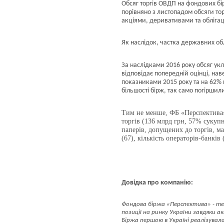
Обсяг торгів ОВДП на фондових бі
порівняно з листопадом обсяги тор
акціями, деривативами та облігац
Як наслідок, частка державних облі
За наслідками 2016 року обсяг ук
відповідає попередній оцінці, нав
показниками 2015 року та на 62% п
більшості бірж, так само погіршили
Тим не менше, ФБ «Перспектива» 
торгів (136 млрд грн, 57% сукуп
паперів, допущених до торгів, ма
(67), кількість операторів-банків
Довідка про компанію:
Фондова біржа «Перспектива» - техн
позиції на ринку України завдяки
Біржа першою в Україні реалізувал