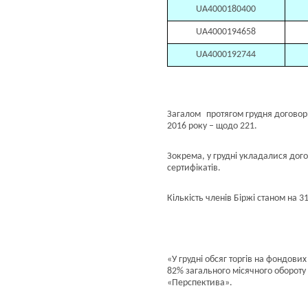
UA4000180400
UA4000194658
UA4000192744
Загалом
протягом грудня договор
2016 року – щодо 221.
Зокрема, у грудні укладалися дого
сертифікатів.
Кількість членів Біржі станом на 3
«У грудні обсяг торгів на фондових
82% загального місячного обороту
«Перспектива».