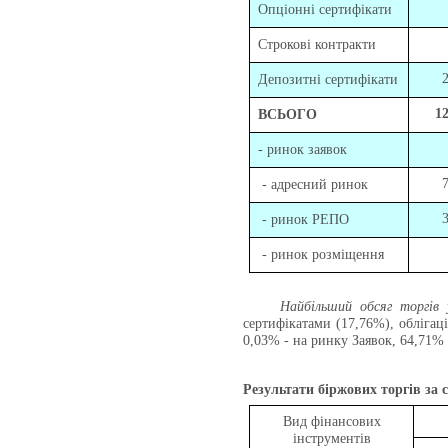
Опціонні сертифікати
Строкові контракти
Депозитні сертифікати
12
ВСЬОГО
- ринок заявок
- адресний ринок
- ринок РЕПО
- ринок розміщення
Найбільший обсяг торгів 
сертифікатами (17,76%), обліга
0,03% - на ринку Заявок, 64,71% 
Результати біржових торгів за с
Вид фінансових
інструментів