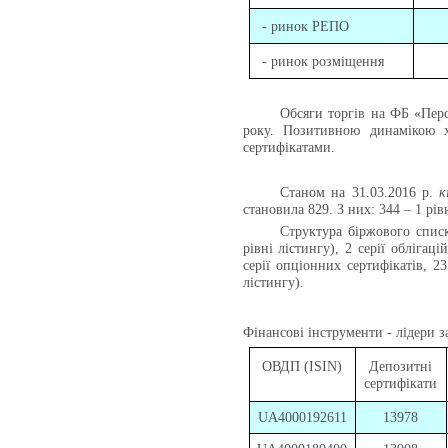
- ринок РЕПО
- ринок розміщення
Обсяги торгів на
ФБ «Перс
року. Позитивною динамікою х
сертифікатами.
Станом на 31.03.2016 р.
к
становила 829. З них: 344 – 1 рівн
Структура біржового списк
рівні лістингу), 2 серії обліга
серії опціонних сертифікатів, 2
лістингу).
Фінансові інструменти - лідери за
ОВДП (ISIN)
Депозитні
сертифікати
UA4000192611
13978