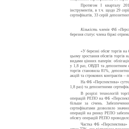
Протягом
І
кварталу 20
інструментів, в т.ч. щодо 29 се
сертифікатів, 33 серій депозитни
Кількість членів
ФБ «Перс
березня статус члена біржі отри
«У березні обсяг торгів н
цьому зростання обсягів торгів 
видами цінних паперів: облігаці
у 1,8 раз, ОВДП та депозитним с
торгів становила 81%, депозитни
акцій та строкових контрактів –
На
ФБ «Перспектива»
суттє
1,8 раз) та депозитними сертифіка
В розрізі технологій торг
операцій РЕПО на ФБ «Перспекти
більше за січень. Забезпече
сертифікатами дозволило значн
операцій на ринку РЕПО забезпе
обсягу операцій РЕПО проводило
Частка ФБ «Перспектива» 