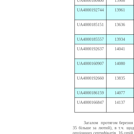
UA4000180400
13908
UA4000192744
13961
UA4000185151
13636
UA4000185557
13934
UA4000192637
14041
UA4000160907
14080
UA4000192660
13835
UA4000186159
14077
UA4000166847
14137
Загалом протягом березня
35 більше за лютий), в т.ч. щод
опціонних сертифікатів, 16 серій