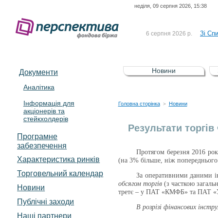
неділя, 09 серпня 2026, 15:38
До Сп
4 серпня 2026 р.
відсоткова електронна 
Зі Сп
6 серпня 2026 р.
До Сп
5 серпня 2026 р.
UA4000239099)
Зі сп
5 серпня 2026 р.
Новини
Документи
UA4000232607)
До ув
5 серпня 2026 р.
Аналітика
Інформація для
До Сп
4 серпня 2026 р.
Головна сторінка
Новини
>
акціонерів та
відсоткова електронна 
стейкхолдерів
Зі Сп
6 серпня 2026 р.
Результати торгів
Програмне
забезпечення
Протягом березня 201
6
рок
Характеристика pинків
(на 3% більше, ніж попереднього 
Торговельний календар
За оперативними даними і
обсягом торгів
(з часткою загал
Новини
третє – у ПАТ «КМФБ» та ПАТ «У
Публічні заходи
В
розрізі фінансових інстр
Наші партнери