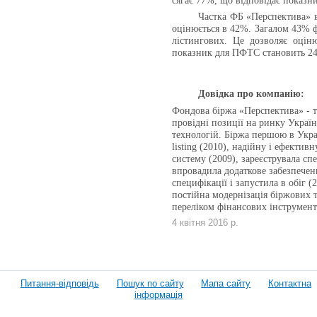
сягає 77%, що відповідає показн
Частка ФБ «Перспектива» в
оцінюється в 42%. Загалом 43% ф
лістингових. Це дозволяє оцін
показник для ПФТС становить 2
Довідка про компанію:
Фондова біржа «Перспектива» - те
провідні позиції на ринку Укра
технологій. Біржа першою в Украї
listing (2010), надійну і ефектив
систему (2009), зареєструвала спе
впровадила додаткове забезпечен
специфікації і запустила в обіг 
постійна модернізація біржових 
переліком фінансових інструмент
4 квітня 2016 р.
Питання-відповідь
Пошук по сайту
Мапа сайту
Контактна
інформація