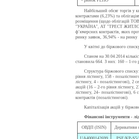
- ринок РЕПО
Найбільший обсяг торгів у квіт
контрактами (6,23%) та облігаці
розміщення (щодо облігацій 
"УКРАЇНА", АТ "ТРЕСТ ЖИТЛОБУ
ф’ючерсних контрактів, яких прот
ринку заявок, 36,94% - на ринку
У квітні до біржового списку
Станом на 30.04.2014 кількість
становила 664. З них: 160 – 1-го р
Структура біржового списку: 159
рівня лістингу, 158 - позалістинго
лістингу, 4 - позалістингові), 2 с
акцій (16 – 2-го рівня лістингу, 2
лістингу, 24– позалістингові), 6 
контрактів (позалістингові).
Капіталізація акцій у біржовом
Фінансові інструменти - лі
ОВДП (ISIN)
Деривативи (
UA4000142699
PSE/KP-S5/