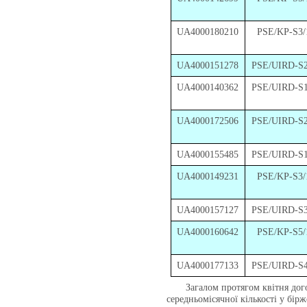
UA4000180210
PSE/KP-S3/
UA4000151278
PSE/UIRD-S2
UA4000140362
PSE/UIRD-S1
UA4000172506
PSE/UIRD-S2
UA4000155485
PSE/UIRD-S1
UA4000149231
PSE/KP-S3/
UA4000157127
PSE/UIRD-S3
UA4000160642
PSE/KP-S5/
UA4000177133
PSE/UIRD-S4
Загалом протягом квітня догово
середньомісячної кількості у бір