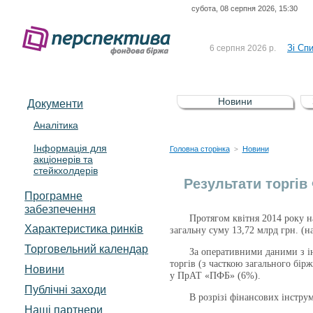
субота, 08 серпня 2026, 15:30
До Сп
4 серпня 2026 р.
відсоткова електронна 
Зі Сп
6 серпня 2026 р.
До Сп
5 серпня 2026 р.
UA4000239099)
Зі сп
5 серпня 2026 р.
Новини
Документи
UA4000232607)
До ув
5 серпня 2026 р.
Аналітика
Інформація для
До Сп
4 серпня 2026 р.
Головна сторінка
Новини
>
акціонерів та
відсоткова електронна 
стейкхолдерів
Зі Сп
6 серпня 2026 р.
Результати торгів
Програмне
забезпечення
Протягом квітня 2014 року на Ф
Характеристика pинків
загальну суму 13,72 млрд грн. (н
Торговельний календар
За оперативними даними з інтер
торгів (з часткою загального бі
Новини
у ПрАТ «ПФБ» (6%).
Публічні заходи
В розрізі фінансових інструмен
Наші партнери