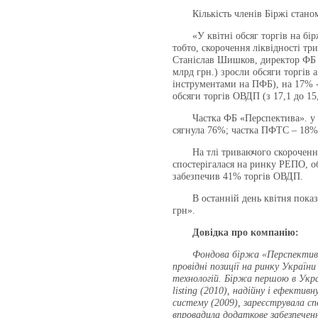
Кількість членів Біржі станом 
«У квітні обсяг торгів на бірж
тобто, скорочення ліквідності тр
Станіслав Шишков, директор ФБ «
млрд грн.) зросли обсяги торгів
інструментами на ПФБ), на 17% -
обсяги торгів ОВДП (з 17,1 до 15
Частка ФБ «Перспектива». у заг
сягнула 76%; частка ПФТС – 18%;
На тлі триваючого скорочення т
спостерігалася на ринку РЕПО, об
забезпечив 41% торгів ОВДП.
В останній день квітня показни
грн».
Довідка про компанію:
Фондова біржа «Перспектива»
провідні позиції на ринку Україн
технологій. Біржа першою в Украї
listing (2010), надійну і ефектив
систему (2009), зареєструвала сп
впровадила додаткове забезпеченн