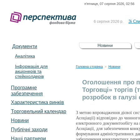
п'ятниця, 07 серпня 2026, 02:56
До Сп
4 серпня 2026 р.
відсоткова електронна 
Зі Сп
6 серпня 2026 р.
До Сп
5 серпня 2026 р.
UA4000239099)
Зі сп
5 серпня 2026 р.
Новини
Документи
UA4000232607)
До ув
5 серпня 2026 р.
Аналітика
Інформація для
До Сп
4 серпня 2026 р.
Головна сторінка
Новини
>
акціонерів та
відсоткова електронна 
стейкхолдерів
Зі Сп
6 серпня 2026 р.
Оголошення про п
Програмне
Торговці» торгів (
забезпечення
розробок в галузі
Характеристика pинків
Торговельний календар
З метою впровадження дієвої си
Асоціації) відповідно до чинного
Новини
електронного документообігу на 
Асоціації, для забезпечення кон
Публічні заходи
формування адміністративних дан
Наші партнери
забезпечення конкурентних перев