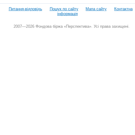
Питання-відповідь
Пошук по сайту
Мапа сайту
Контактна
інформація
2007—2026 Фондова біржа «Перспектива». Усі права захищені.