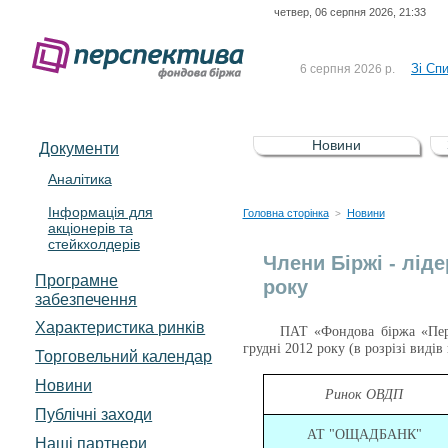
четвер, 06 серпня 2026, 21:33
До Сп
4 серпня 2026 р.
відсоткова електронна 
Зі Сп
6 серпня 2026 р.
До Сп
5 серпня 2026 р.
UA4000239099)
Зі сп
5 серпня 2026 р.
Новини
Документи
UA4000232607)
До ув
5 серпня 2026 р.
Аналітика
Інформація для
До Сп
4 серпня 2026 р.
Головна сторінка
Новини
>
акціонерів та
відсоткова електронна 
стейкхолдерів
Зі Сп
6 серпня 2026 р.
Члени Біржі - лід
Програмне
року
забезпечення
Характеристика pинків
ПАТ «Фондова біржа «Перс
грудні 2012 року (в розрізі видів
Торговельний календар
Новини
Ринок ОВДП
Публічні заходи
АТ "ОЩАДБАНК"
Наші партнери