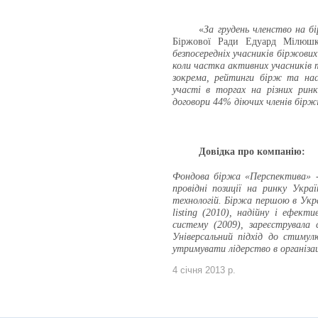
«
За грудень членство на б
Біржової Ради Едуард Мілюш
безпосередніх учасників біржови
коли частка активних учасників т
зокрема, рейтинги бірж та нас
участі в торгах на різних ринк
договори 44% діючих членів бірж
Довідка про компанію:
Фондова біржа «Перспектива» - 
провідні позиції на ринку Укра
технологій. Біржа першою в Украї
listing (2010), надійну і ефект
систему (2009), зареєструвала 
Універсальний підхід до стимул
утримувати лідерство в організа
4 січня 2013 р.