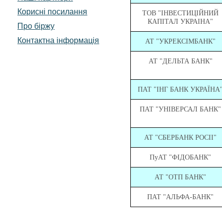
Корисні посилання
ТОВ "IНВЕСТИЦIЙНИЙ
КАПIТАЛ УКРАIНА"
Про біржу
Контактна інформація
АТ "УКРЕКСIМБАНК"
АТ "ДЕЛЬТА БАНК"
ПАТ "IНГ БАНК УКРАЇНА
ПАТ "УНIВЕРСАЛ БАНК"
АТ "СБЕРБАНК РОСII"
П
у
АТ "ФIДОБАНК"
АТ
"ОТП БАНК"
ПАТ "АЛЬФА-БАНК"