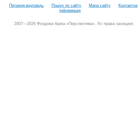
Питання-відповідь
Пошук по сайту
Мапа сайту
Контактна
інформація
2007—2026 Фондова біржа «Перспектива». Усі права захищені.