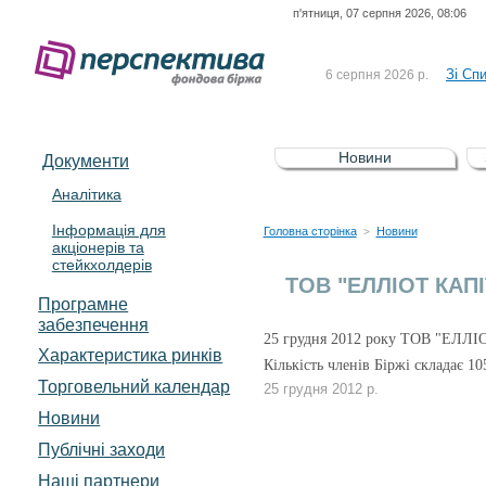
п'ятниця, 07 серпня 2026, 08:06
До Сп
4 серпня 2026 р.
відсоткова електронна 
Зі Сп
6 серпня 2026 р.
До Сп
5 серпня 2026 р.
UA4000239099)
Зі сп
5 серпня 2026 р.
Новини
Документи
UA4000232607)
До ув
5 серпня 2026 р.
Аналітика
Інформація для
До Сп
4 серпня 2026 р.
Головна сторінка
Новини
>
акціонерів та
відсоткова електронна 
стейкхолдерів
Зі Сп
6 серпня 2026 р.
ТОВ "ЕЛЛІОТ КАПІТ
Програмне
забезпечення
25 грудня
2012 року ТОВ "
ЕЛЛІ
Характеристика pинків
Кількість членів Біржі складає
10
Торговельний календар
25 грудня 2012 р.
Новини
Публічні заходи
Наші партнери