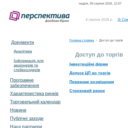
неділя, 09 серпня 2026, 12:07
До Сп
4 серпня 2026 р.
відсоткова електронна 
Зі Сп
6 серпня 2026 р.
До Сп
5 серпня 2026 р.
UA4000239099)
Зі сп
5 серпня 2026 р.
Головна сторінка
Доступ до торгів
>
Документи
UA4000232607)
До ув
5 серпня 2026 р.
Аналітика
Доступ до торгів
Інформація для
До Сп
4 серпня 2026 р.
Інвестиційні фірми
акціонерів та
відсоткова електронна 
стейкхолдерів
Зі Сп
6 серпня 2026 р.
Допуск ЦП до торгів
Програмне
Первинне розміщення
забезпечення
Строковий ринок
Характеристика pинків
Торговельний календар
Новини
Публічні заходи
Наші партнери