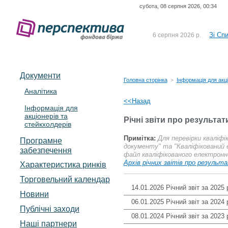
субота, 08 серпня 2026, 00:34
До Сп
4 серпня 2026 р.
відсоткова електронна 
Зі Сп
6 серпня 2026 р.
До Сп
5 серпня 2026 р.
UA4000239099)
Зі сп
5 серпня 2026 р.
Документи
UA4000232607)
Головна сторінка
Інформація для акці
>
До ув
5 серпня 2026 р.
Аналітика
<<Назад
Інформація для
До Сп
4 серпня 2026 р.
акціонерів та
відсоткова електронна 
Річні звіти про результат
стейкхолдерів
Зі Сп
6 серпня 2026 р.
Примітка:
Для перевірки кваліф
Програмне
документу" та "Кваліфікований 
забезпечення
файл кваліфікованого електронно
Архів річних звітів про результ
Характеристика pинків
Торговельний календар
14.01.2026 Річний звіт за 2025 
Новини
06.01.2025 Річний звіт за 2024 
Публічні заходи
08.01.2024 Річний звіт за 2023 
Наші партнери